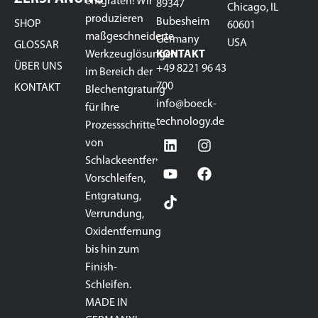
entgraten! Wir
89347
Chicago, IL
produzieren
Bubesheim
SHOP
60601
maßgeschneiderte
Germany
USA
GLOSSAR
Werkzeuglösungen
KONTAKT
ÜBER UNS
+49 8221 96 43
im Bereich der
700
KONTAKT
Blechentgratung
info@boeck-
für Ihre
technology.de
Prozessschritte
von
Schlackeentfernung,
Vorschleifen,
Entgratung,
Verrundung,
Oxidentfernung
bis hin zum
Finish-
Schleifen.
MADE IN