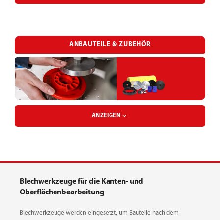
ENTGRATTELLER
VLIESKLETTSCHEIBE
POLIERTELLER
ANBAUTEILE & ZUBEHÖR
ENTGRATWALZE
SCHLEIFGEWEBEBAND
SCHLEIFBÜRSTE
SCHLEIFPAPIERBAND
ANZEIGEN
SCHLEIFBÜRSTENTELLER
AUFNAHMEBOLZEN
SCHLEIFVLIESBAND
Blechwerkzeuge für die Kanten- und
GUMMI METALL PUFFER
Oberflächenbearbeitung
SCHLEIFVLIESBOGEN
Blechwerkzeuge werden eingesetzt, um Bauteile nach dem