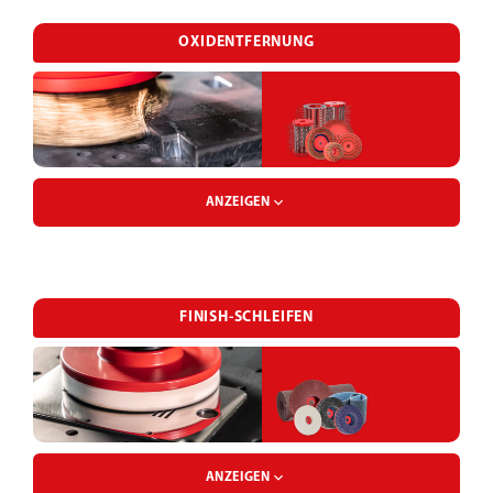
SCHLEIFGEWEBEBAND
OXIDENTFERNUNG
ENTGRATBÜRSTENPINSEL
SCHLEIFGEWEBEBOGEN
ENTGRATBÜRSTENSEGMENT
ANZEIGEN
SCHLEIFKLETTSCHEIBE
OXIDBÜRSTE
ENTGRATBÜRSTENTELLER
FINISH-SCHLEIFEN
SCHLEIFPAPIERBAND
OXIDWALZE
ENTGRATSEGMENT
SCHLEIFSTERN
ANZEIGEN