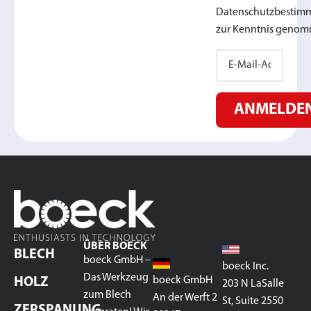
Datenschutzbesti
zur Kenntnis genom
ANMELDE
ÜBER BOECK
BLECH
boeck GmbH –
boeck Inc.
Das Werkzeug
boeck GmbH
HOLZ
203 N LaSalle
zum Blech
An der Werft 2
St, Suite 2550
ZERSPANUNG