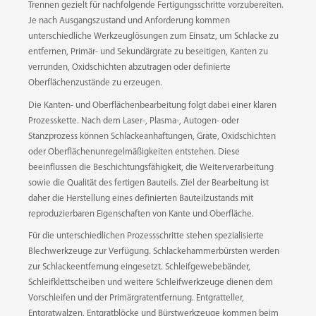
Trennen gezielt für nachfolgende Fertigungsschritte vorzubereiten.
Je nach Ausgangszustand und Anforderung kommen
KLETT
unterschiedliche Werkzeuglösungen zum Einsatz, um Schlacke zu
SCHLEIFVLIESTELLER
entfernen, Primär- und Sekundärgrate zu beseitigen, Kanten zu
verrunden, Oxidschichten abzutragen oder definierte
Oberflächenzustände zu erzeugen.
KRAFTBAND
Die Kanten- und Oberflächenbearbeitung folgt dabei einer klaren
Prozesskette. Nach dem Laser-, Plasma-, Autogen- oder
Stanzprozess können Schlackeanhaftungen, Grate, Oxidschichten
oder Oberflächenunregelmäßigkeiten entstehen. Diese
REINIGUNGSVLIES
beeinflussen die Beschichtungsfähigkeit, die Weiterverarbeitung
sowie die Qualität des fertigen Bauteils. Ziel der Bearbeitung ist
daher die Herstellung eines definierten Bauteilzustands mit
reproduzierbaren Eigenschaften von Kante und Oberfläche.
SCHNELLSPANNAUFNAHME
Für die unterschiedlichen Prozessschritte stehen spezialisierte
Blechwerkzeuge zur Verfügung. Schlackehammerbürsten werden
zur Schlackeentfernung eingesetzt. Schleifgewebebänder,
Schleifklettscheiben und weitere Schleifwerkzeuge dienen dem
SCHNELLSPANNVERSCHLUSS
Vorschleifen und der Primärgratentfernung. Entgratteller,
Entgratwalzen, Entgratblöcke und Bürstwerkzeuge kommen beim