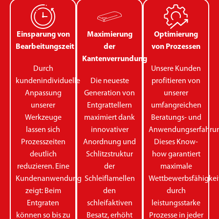
Einsparung von
Maximierung
Optimierung
Bearbeitungszeit
der
von Prozessen
Kantenverrundung
Durch
Unsere Kunden
kundenindividuelle
Die neueste
profitieren von
Anpassung
Generation von
unserer
unserer
Entgrattellern
umfangreichen
Werkzeuge
maximiert dank
Beratungs- und
lassen sich
innovativer
Anwendungserfahrun
Prozesszeiten
Anordnung und
Dieses Know-
deutlich
Schlitzstruktur
how garantiert
reduzieren. Eine
der
maximale
Kundenanwendung
Schleiflamellen
Wettbewerbsfähigkei
zeigt: Beim
den
durch
Entgraten
schleifaktiven
leistungsstarke
können so bis zu
Besatz, erhöht
Prozesse in jeder