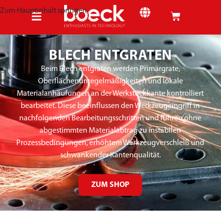
Zum Hauptinhalt springen
BLECH ENTGRATEN
Beim Blech entgraten werden Primärgrate,
Oberflächenunregelmäßigkeiten und lokale
Materialanhäufungen an der Werkstückkante kontrolliert
bearbeitet. Diese beeinflussen den Werkzeugeingriff in
nachfolgenden Bearbeitungsschritten und führen ohne
abgestimmten Materialabtrag zu instabilen
Prozessbedingungen, erhöhtem Werkzeugverschleiß und
schwankender Kantenqualität.
ZUM SHOP