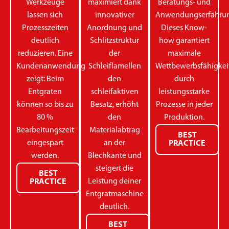
Werkzeuge
maximiert dank
Beratungs- und
lassen sich
innovativer
Anwendungserfahrun
Prozesszeiten
Anordnung und
Dieses Know-
deutlich
Schlitzstruktur
how garantiert
reduzieren. Eine
der
maximale
Kundenanwendung
Schleiflamellen
Wettbewerbsfähigkei
zeigt: Beim
den
durch
Entgraten
schleifaktiven
leistungsstarke
können so bis zu
Besatz, erhöht
Prozesse in jeder
80 %
den
Produktion.
Bearbeitungszeit
Materialabtrag
BEST
eingespart
an der
PRACTICE
werden.
Blechkante und
steigert die
BEST
Leistung deiner
PRACTICE
Entgratmaschine
deutlich.
BEST