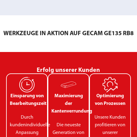
WERKZEUGE IN AKTION AUF GECAM GE135 RB8
Erfolg unserer Kunden
Einsparung von
Maximierung
Optimierung
Bearbeitungszeit
der
von Prozessen
Kantenverrundung
Durch
Unsere Kunden
kundenindividuelle
Die neueste
profitieren von
Anpassung
Generation von
unserer