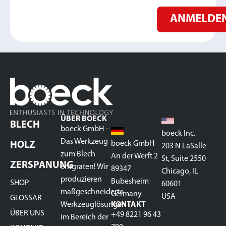
ANMELDE
ÜBER BOECK
BLECH
boeck GmbH –
boeck Inc.
Das Werkzeug
boeck GmbH
HOLZ
203 N LaSalle
zum Blech
An der Werft 2
St, Suite 2550
ZERSPANUNG
entgraten! Wir
89347
Chicago, IL
produzieren
Bubesheim
SHOP
60601
maßgeschneiderte
Germany
USA
GLOSSAR
Werkzeuglösungen
KONTAKT
ÜBER UNS
+49 8221 96 43
im Bereich der