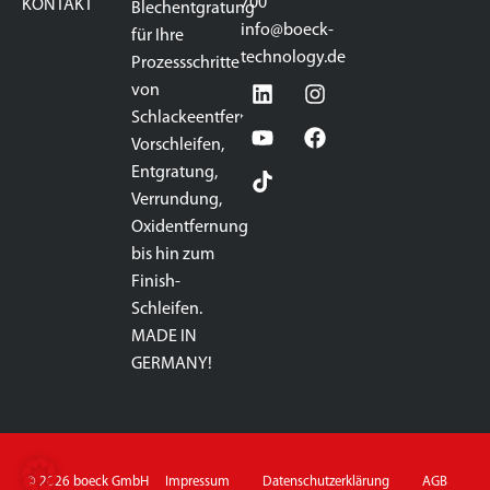
700
KONTAKT
Blechentgratung
info@boeck-
für Ihre
technology.de
Prozessschritte
von
Schlackeentfernung,
Vorschleifen,
Entgratung,
Verrundung,
Oxidentfernung
bis hin zum
Finish-
Schleifen.
MADE IN
GERMANY!
© 2026 boeck GmbH
Impressum
Datenschutzerklärung
AGB