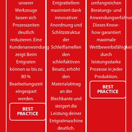
unserer
Entgrattellern
umfangreichen
Werkzeuge
maximiert dank
Beratungs- und
lassen sich
innovativer
Anwendungserfahrun
Prozesszeiten
Anordnung und
Dieses Know-
deutlich
Schlitzstruktur
how garantiert
reduzieren. Eine
der
maximale
Kundenanwendung
Schleiflamellen
Wettbewerbsfähigkei
zeigt: Beim
den
durch
Entgraten
schleifaktiven
leistungsstarke
können so bis zu
Besatz, erhöht
Prozesse in jeder
80 %
den
Produktion.
Bearbeitungszeit
Materialabtrag
BEST
eingespart
an der
PRACTICE
werden.
Blechkante und
steigert die
BEST
Leistung deiner
PRACTICE
Entgratmaschine
deutlich.