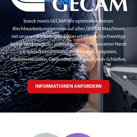
boeck meets GECAM! Wir optimieren deinen
Blechbearbeitungsprozess auf allen GECAM Maschinen
mit unseren Werkzeugen. Dabei erhältst du hochwertige
boeck Werkzeuge für jeden Prozessschritt aus einer Hand:
ob Schlackeentfernung, Vorschleifen, Entgraten,
Kantenverrunden, Oxidentfernung oder Finish-Schleifen.
INFORMATIONEN ANFORDERN