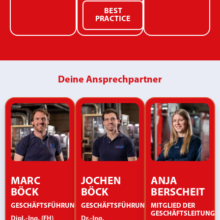
BEST
PRACTICE
Deine Ansprechpartner
MARC
JOCHEN
ANJA
BÖCK
BÖCK
BERSCHEIT
GESCHÄFTSFÜHRUNG/CEO
GESCHÄFTSFÜHRUNG/CEO
MITGLIED DER
GESCHÄFTSLEITUNG
Dipl.-Ing. (FH)
Dr.-Ing.