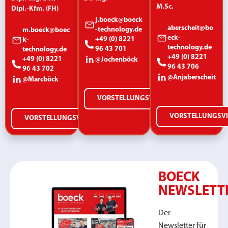
M.Sc.
Dipl.-Kfm. (FH)
j.boeck@boeck
aberscheit@bo
-technology.de
m.boeck@boec
eck-
+49 (0) 8221
k-
technology.de
96 43 701
technology.de
+49 (0) 8221
+49 (0) 8221
@Jochenböck
96 43 706
96 43 702
@Anjaberscheit
@Marcböck
VORSTELLUNGSVIDEO
VORSTELLUNGSV
VORSTELLUNGSVIDEO
BOECK
NEWSLETT
Der
Newsletter für