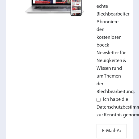
echte
Blechbearbeiter!
Abonniere
den
kostenlosen
boeck
Newsletter für
Neuigkeiten &
Wissen rund
um Themen
der
Blechbearbeitung.
Ich habe die
Datenschutzbesti
zur Kenntnis genom