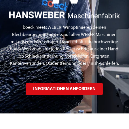
boeck meets WEBER! Wir optimieren deinen
Blechbearbeitungsprozess auf allen WEBER Maschinen
mit unseren Werkzeugen. Dabei erhältst du hochwertige
boeck Werkzeuge für jeden Prozessschritt aus einer Hand:
ob Schlackeentfernung, Vorschleifen, Entgraten,
Kantenverrunden, Oxidentfernung oder Finish-Schleifen.
INFORMATIONEN ANFORDERN