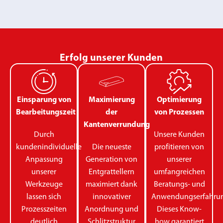
Erfolg unserer Kunden
Einsparung von
Maximierung
Optimierung
Bearbeitungszeit
der
von Prozessen
Kantenverrundung
Durch
Unsere Kunden
kundenindividuelle
Die neueste
profitieren von
Anpassung
Generation von
unserer
unserer
Entgrattellern
umfangreichen
Werkzeuge
maximiert dank
Beratungs- und
lassen sich
innovativer
Anwendungserfahrun
Prozesszeiten
Anordnung und
Dieses Know-
deutlich
Schlitzstruktur
how garantiert