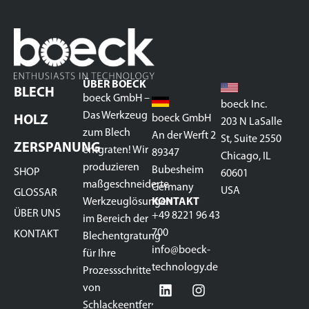
ÜBER BOECK
BLECH
boeck GmbH –
boeck Inc.
Das Werkzeug
boeck GmbH
HOLZ
203 N LaSalle
zum Blech
An der Werft 2
St, Suite 2550
ZERSPANUNG
entgraten! Wir
89347
Chicago, IL
produzieren
Bubesheim
SHOP
60601
maßgeschneiderte
Germany
USA
GLOSSAR
Werkzeuglösungen
KONTAKT
ÜBER UNS
+49 8221 96 43
im Bereich der
700
KONTAKT
Blechentgratung
info@boeck-
für Ihre
technology.de
Prozessschritte
von
Schlackeentfernung,