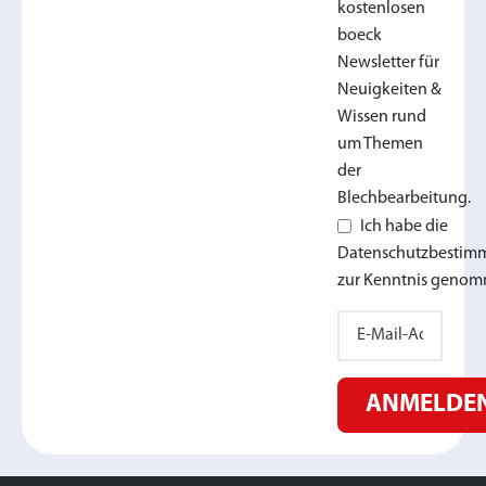
kostenlosen
boeck
Newsletter für
Neuigkeiten &
Wissen rund
um Themen
der
Blechbearbeitung.
Ich habe die
Datenschutzbesti
zur Kenntnis genom
ANMELDE