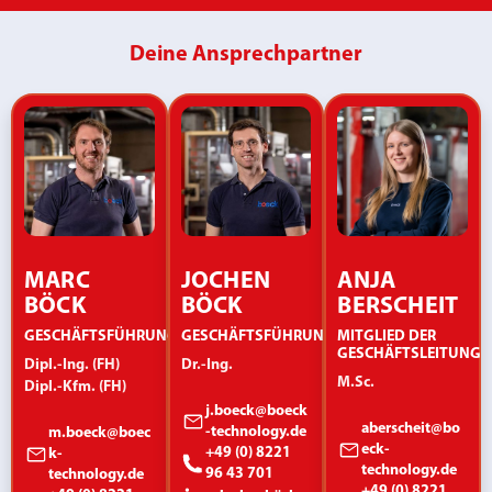
Deine Ansprechpartner
MARC
JOCHEN
ANJA
BÖCK
BÖCK
BERSCHEIT
GESCHÄFTSFÜHRUNG/CEO
GESCHÄFTSFÜHRUNG/CEO
MITGLIED DER
GESCHÄFTSLEITUNG
Dipl.-Ing. (FH)
Dr.-Ing.
M.Sc.
Dipl.-Kfm. (FH)
j.boeck@boeck
aberscheit@bo
-technology.de
m.boeck@boec
eck-
+49 (0) 8221
k-
technology.de
96 43 701
technology.de
+49 (0) 8221