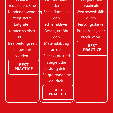
reduzieren. Eine
der
maximale
Kundenanwendung
Schleiflamellen
Wettbewerbsfähigkei
zeigt: Beim
den
durch
Entgraten
schleifaktiven
leistungsstarke
können so bis zu
Besatz, erhöht
Prozesse in jeder
80 %
den
Produktion.
Bearbeitungszeit
Materialabtrag
BEST
eingespart
an der
PRACTICE
werden.
Blechkante und
steigert die
BEST
Leistung deiner
PRACTICE
Entgratmaschine
deutlich.
BEST
PRACTICE