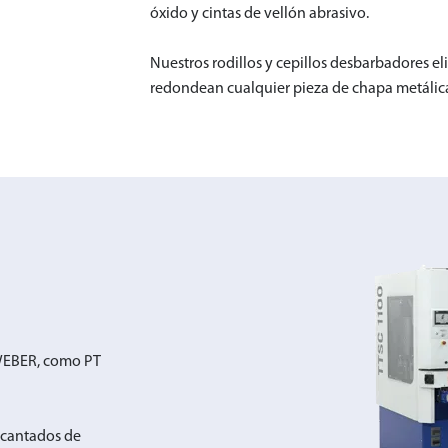
óxido y cintas de vellón abrasivo.
Nuestros rodillos y cepillos desbarbadores el
redondean cualquier pieza de chapa metálica,
CINTA DE
 WEBER, como PT
ncantados de