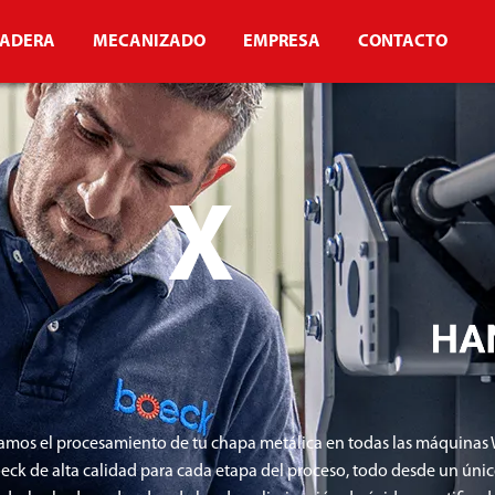
ADERA
MECANIZADO
EMPRESA
CONTACTO
X
amos el procesamiento de tu chapa metálica en todas las máquinas
eck de alta calidad para cada etapa del proceso, todo desde un úni