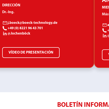
AN
DIRECCIÓN
MIE
Dr.-Ing.
Mást
j.boeck@boeck-technology.de
+49 (0) 8221 96 43 701
+
@Jochenböck
VÍDEO DE PRESENTACIÓN
BOLETÍN INFORM