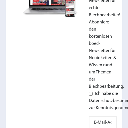
Newsletter für
echte
Blechbearbeiter!
Abonniere
den
kostenlosen
boeck
Newsletter für
Neuigkeiten &
Wissen rund
um Themen
der
Blechbearbeitung.
Ich habe die
Datenschutzbesti
zur Kenntnis genom