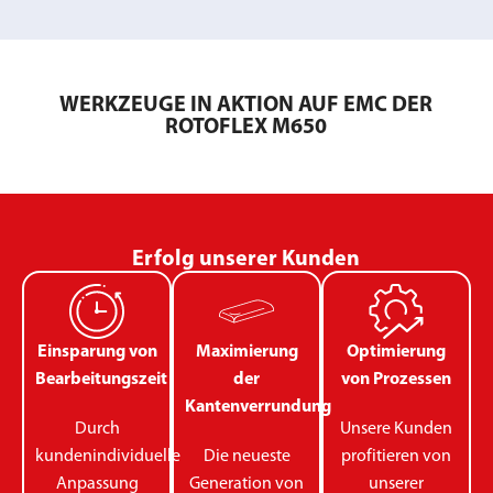
WERKZEUGE IN AKTION AUF EMC DER
ROTOFLEX M650
Erfolg unserer Kunden
Einsparung von
Maximierung
Optimierung
Bearbeitungszeit
der
von Prozessen
Kantenverrundung
Durch
Unsere Kunden
kundenindividuelle
Die neueste
profitieren von
Anpassung
Generation von
unserer