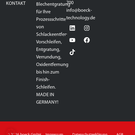
700
KONTAKT
Blechentgratung
info@boeck-
für Ihre
technology.de
Prozessschritte
von
Schlackeentfernung,
Vorschleifen,
Entgratung,
Verrundung,
Oxidentfernung
bis hin zum
Finish-
Schleifen.
MADE IN
GERMANY!
© 2026 boeck GmbH
Impressum
Datenschutzerklärung
AGB