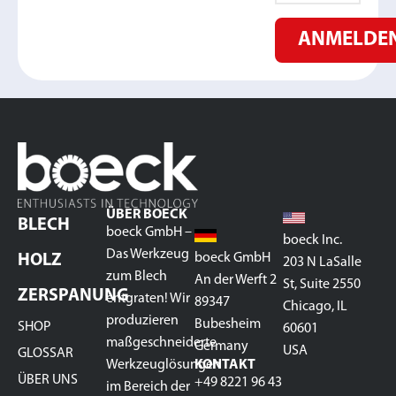
ANMELDE
ÜBER BOECK
BLECH
boeck GmbH –
boeck Inc.
Das Werkzeug
boeck GmbH
HOLZ
203 N LaSalle
zum Blech
An der Werft 2
St, Suite 2550
ZERSPANUNG
entgraten! Wir
89347
Chicago, IL
produzieren
Bubesheim
SHOP
60601
maßgeschneiderte
Germany
USA
GLOSSAR
Werkzeuglösungen
KONTAKT
ÜBER UNS
+49 8221 96 43
im Bereich der