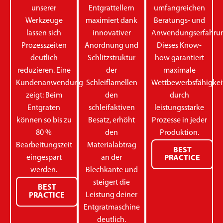
unserer
Entgrattellern
umfangreichen
Werkzeuge
maximiert dank
Beratungs- und
lassen sich
innovativer
Anwendungserfahrun
Prozesszeiten
Anordnung und
Dieses Know-
deutlich
Schlitzstruktur
how garantiert
reduzieren. Eine
der
maximale
Kundenanwendung
Schleiflamellen
Wettbewerbsfähigkei
zeigt: Beim
den
durch
Entgraten
schleifaktiven
leistungsstarke
können so bis zu
Besatz, erhöht
Prozesse in jeder
80 %
den
Produktion.
Bearbeitungszeit
Materialabtrag
BEST
eingespart
an der
PRACTICE
werden.
Blechkante und
steigert die
BEST
Leistung deiner
PRACTICE
Entgratmaschine
deutlich.