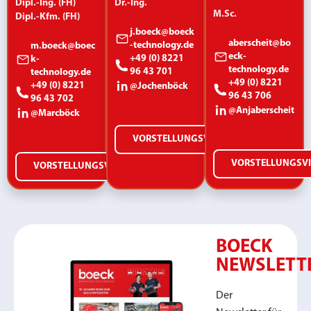
Dipl.-Ing. (FH)
Dr.-Ing.
M.Sc.
Dipl.-Kfm. (FH)
j.boeck@boeck
aberscheit@bo
-technology.de
m.boeck@boec
eck-
+49 (0) 8221
k-
technology.de
96 43 701
technology.de
+49 (0) 8221
+49 (0) 8221
@Jochenböck
96 43 706
96 43 702
@Anjaberscheit
@Marcböck
VORSTELLUNGSVIDEO
VORSTELLUNGSV
VORSTELLUNGSVIDEO
BOECK
NEWSLETT
Der