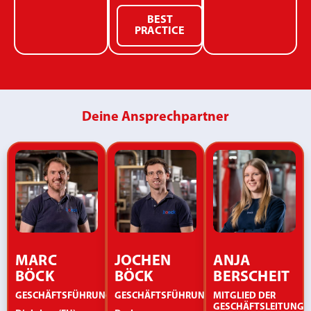
BEST
PRACTICE
Deine Ansprechpartner
MARC
JOCHEN
ANJA
BÖCK
BÖCK
BERSCHEIT
GESCHÄFTSFÜHRUNG/CEO
GESCHÄFTSFÜHRUNG/CEO
MITGLIED DER
GESCHÄFTSLEITUNG