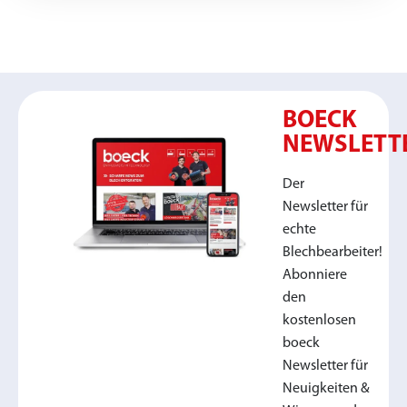
BOECK
NEWSLETT
Der
Newsletter für
echte
Blechbearbeiter!
Abonniere
den
kostenlosen
boeck
Newsletter für
Neuigkeiten &