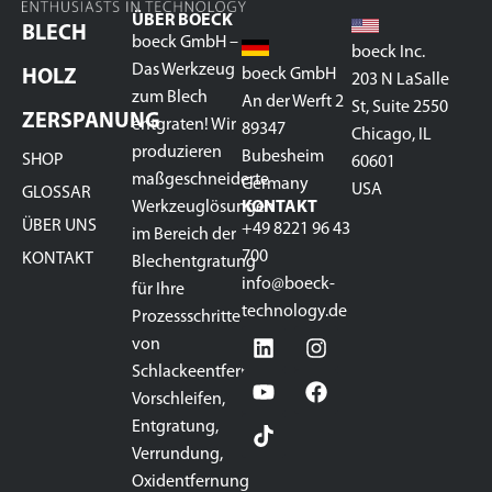
ÜBER BOECK
BLECH
boeck GmbH –
boeck Inc.
Das Werkzeug
boeck GmbH
HOLZ
203 N LaSalle
zum Blech
An der Werft 2
St, Suite 2550
ZERSPANUNG
entgraten! Wir
89347
Chicago, IL
produzieren
Bubesheim
SHOP
60601
maßgeschneiderte
Germany
USA
GLOSSAR
Werkzeuglösungen
KONTAKT
ÜBER UNS
+49 8221 96 43
im Bereich der
700
KONTAKT
Blechentgratung
info@boeck-
für Ihre
technology.de
Prozessschritte
von
Schlackeentfernung,
Vorschleifen,
Entgratung,
Verrundung,
Oxidentfernung