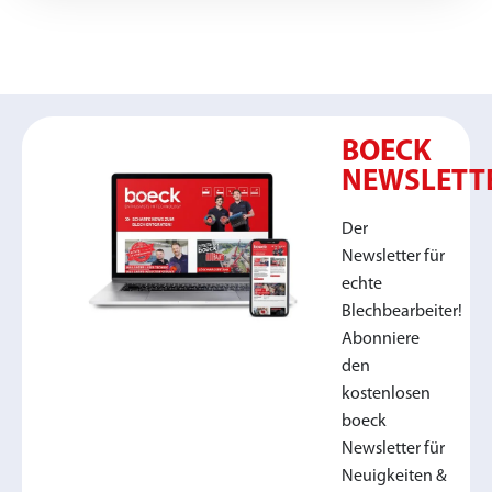
BOECK
NEWSLETT
Der
Newsletter für
echte
Blechbearbeiter!
Abonniere
den
kostenlosen
boeck
Newsletter für
Neuigkeiten &