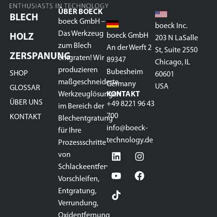
ÜBER BOECK
BLECH
boeck GmbH –
boeck Inc.
Das Werkzeug
boeck GmbH
HOLZ
203 N LaSalle
zum Blech
An der Werft 2
St, Suite 2550
ZERSPANUNG
entgraten! Wir
89347
Chicago, IL
produzieren
Bubesheim
SHOP
60601
maßgeschneiderte
Germany
USA
GLOSSAR
Werkzeuglösungen
KONTAKT
ÜBER UNS
+49 8221 96 43
im Bereich der
700
KONTAKT
Blechentgratung
info@boeck-
für Ihre
technology.de
Prozessschritte
von
Schlackeentfernung,
Vorschleifen,
Entgratung,
Verrundung,
Oxidentfernung