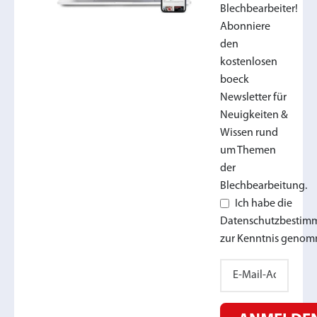
Blechbearbeiter!
Abonniere
den
kostenlosen
boeck
Newsletter für
Neuigkeiten &
Wissen rund
um Themen
der
Blechbearbeitung.
Ich habe die
Datenschutzbesti
zur Kenntnis genom