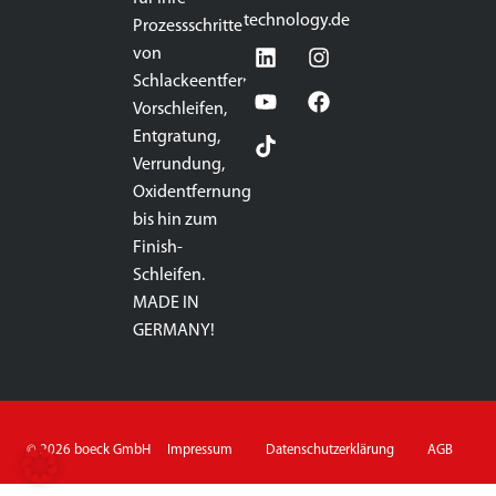
technology.de
Prozessschritte
von
Schlackeentfernung,
Vorschleifen,
Entgratung,
Verrundung,
Oxidentfernung
bis hin zum
Finish-
Schleifen.
MADE IN
GERMANY!
© 2026 boeck GmbH
Impressum
Datenschutzerklärung
AGB