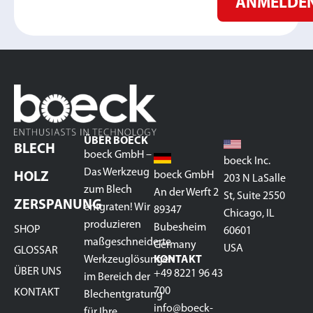
ANMELDE
ÜBER BOECK
BLECH
boeck GmbH –
boeck Inc.
Das Werkzeug
boeck GmbH
HOLZ
203 N LaSalle
zum Blech
An der Werft 2
St, Suite 2550
ZERSPANUNG
entgraten! Wir
89347
Chicago, IL
produzieren
Bubesheim
SHOP
60601
maßgeschneiderte
Germany
USA
GLOSSAR
Werkzeuglösungen
KONTAKT
ÜBER UNS
+49 8221 96 43
im Bereich der
700
KONTAKT
Blechentgratung
info@boeck-
für Ihre