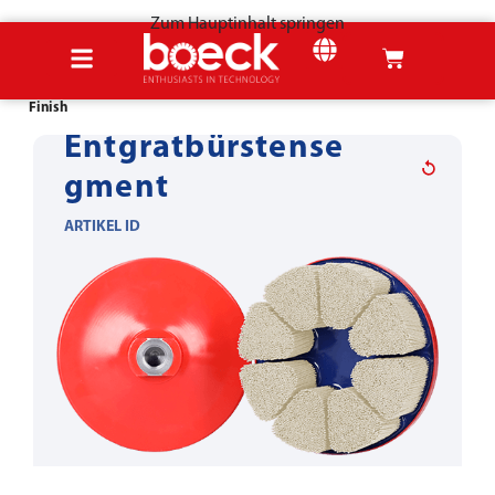
Zum Hauptinhalt springen
Startseite
Produkte
Zerspanungswerkzeuge
Entgraten, Verrunden &
Finish
Entgratbürstense
gment
ARTIKEL ID