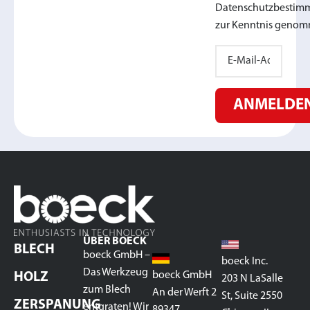
Datenschutzbesti
zur Kenntnis genom
ANMELDE
ÜBER BOECK
BLECH
boeck GmbH –
boeck Inc.
Das Werkzeug
boeck GmbH
HOLZ
203 N LaSalle
zum Blech
An der Werft 2
St, Suite 2550
ZERSPANUNG
entgraten! Wir
89347