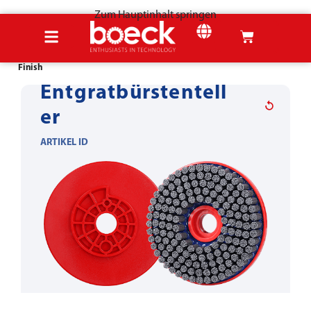
Zum Hauptinhalt springen
Startseite
Produkte
Zerspanungswerkzeuge
Entgraten, Verrunden &
Finish
Entgratbürstentell
er
ARTIKEL ID