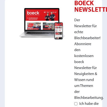
BOECK
NEWSLETT
Der
Newsletter für
echte
Blechbearbeiter!
Abonniere
den
kostenlosen
boeck
Newsletter für
Neuigkeiten &
Wissen rund
um Themen
der
Blechbearbeitung.
Ich habe die