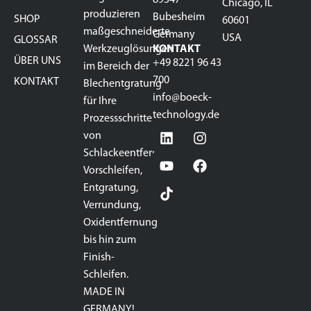
Chicago, IL
produzieren
Bubesheim
SHOP
60601
maßgeschneiderte
Germany
USA
GLOSSAR
Werkzeuglösungen
KONTAKT
ÜBER UNS
+49 8221 96 43
im Bereich der
700
KONTAKT
Blechentgratung
info@boeck-
für Ihre
technology.de
Prozessschritte
von
Schlackeentfernung,
Vorschleifen,
Entgratung,
Verrundung,
Oxidentfernung
bis hin zum
Finish-
Schleifen.
MADE IN
GERMANY!