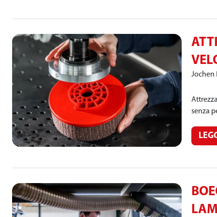
ATTR
VEL
Jochen
Attrezza
senza pe
LEG
BOE
LAM