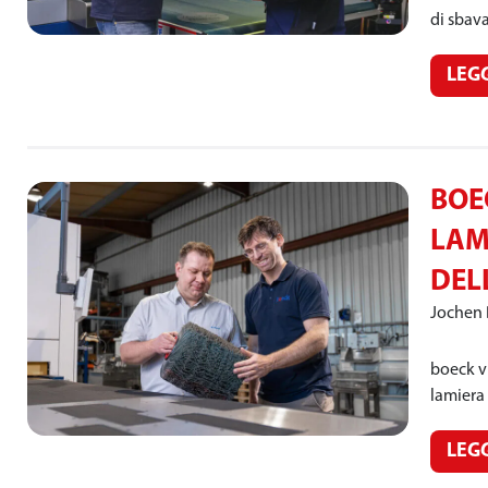
di sbav
LEG
BOE
LAM
DEL
Jochen
boeck vi
lamiera 
LEG