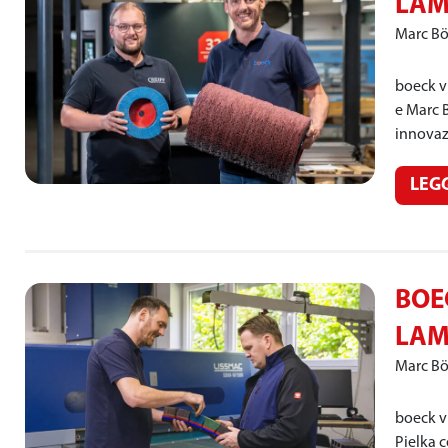
LAM
Marc B
boeck vi
e Marc 
innovazi
LEG
BOE
LAM
Marc B
boeck vi
Pielka c