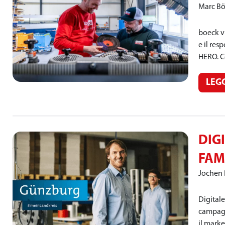
Marc B
boeck vi
e il re
HERO. C
LEG
DIG
FAM
Jochen
Digitale
campagn
il mark