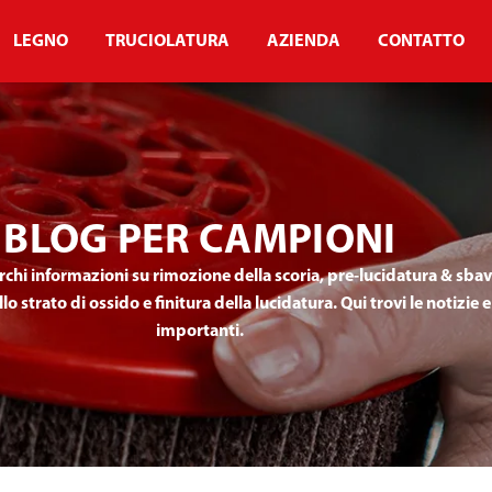
LEGNO
TRUCIOLATURA
AZIENDA
CONTATTO
BLOG PER CAMPIONI
erchi informazioni su rimozione della scoria, pre-lucidatura & sba
strato di ossido e finitura della lucidatura. Qui trovi le notizie e
importanti.