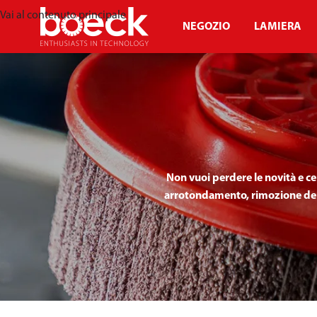
Vai al contenuto principale
NEGOZIO
LAMIERA
Non vuoi perdere le novità e c
arrotondamento, rimozione dello 