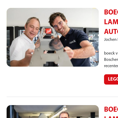
BOE
LAM
AUT
Jochen
boeck vi
Boscher
recente
LEG
BOE