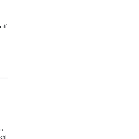
eiff
dre
cchi