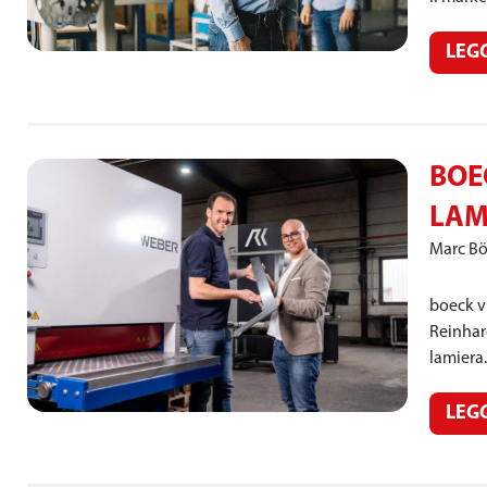
LEG
BOE
LAM
Marc B
boeck vi
Reinhar
lamiera
LEG