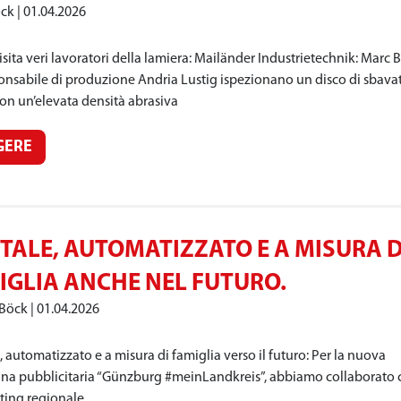
öck
01.04.2026
sita veri lavoratori della lamiera: Mailänder Industrietechnik: Marc 
sponsabile di produzione Andria Lustig ispezionano un disco di sbava
on un’elevata densità abrasiva
GERE
ITALE, AUTOMATIZZATO E A MISURA D
IGLIA ANCHE NEL FUTURO.
 Böck
01.04.2026
, automatizzato e a misura di famiglia verso il futuro: Per la nuova
a pubblicitaria “Günzburg #meinLandkreis”, abbiamo collaborato 
eting regionale