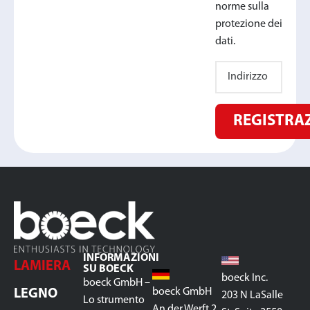
norme sulla
protezione dei
dati.
REGISTRA
INFORMAZIONI
LAMIERA
SU BOECK
boeck Inc.
boeck GmbH –
boeck GmbH
LEGNO
203 N LaSalle
Lo strumento
An der Werft 2