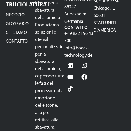
St, Suite 2550
ideale per la
TRUCIOLATURA
89347
Chicago, IL
sbavatura
Bubesheim
NEGOZIO
60601
della lamiera!
Germania
STATI UNITI
GLOSSARIO
Produciamo
CONTATTO
D'AMERICA
soluzioni di
CHI SIAMO
+49 8221 96 43
utensili
700
CONTATTO
personalizzate
info@boeck-
per la
technology.de
sbavatura
della lamiera,
coprendo tutte
le fasi del
processo: dalla
rimozione
delle scorie,
alla pre-
rettifica, alla
sbavatura,