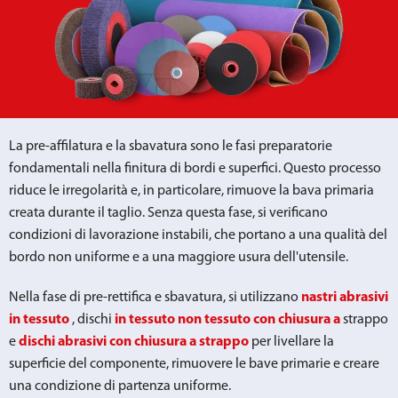
La pre-affilatura e la sbavatura sono le fasi preparatorie
fondamentali nella finitura di bordi e superfici. Questo processo
riduce le irregolarità e, in particolare, rimuove la bava primaria
creata durante il taglio. Senza questa fase, si verificano
condizioni di lavorazione instabili, che portano a una qualità del
bordo non uniforme e a una maggiore usura dell'utensile.
Nella fase di pre-rettifica e sbavatura, si utilizzano
nastri abrasivi
in tessuto
, dischi
in tessuto non tessuto con chiusura a
strappo
e
dischi abrasivi con chiusura a strappo
per livellare la
superficie del componente, rimuovere le bave primarie e creare
una condizione di partenza uniforme.