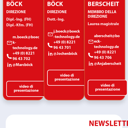
BÖCK
BÖCK
BERSCHEIT
DIREZIONE
DIREZIONE
MEMBRO DELLA
DIREZIONE
Dipl.-Ing. (FH)
Dott.-Ing.
Laurea magistrale
Dipl.-Kfm. (FH)
j.boeck@boeck
aberscheit@bo
-technology.de
m.boeck@boec
eck-
+49 (0) 8221
k-
technology.de
96 43 701
technology.de
+49 (0) 8221
+49 (0) 8221
@Jochenböck
96 43 706
96 43 702
@Anjaberscheit
@Marcböck
video di
presentazione
video di
video di
presentazione
presentazione
NEWSLETT