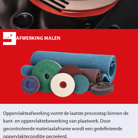
AFWERKING MALEN
Oppervlakteafwerking vormt de laatste processtap binnen de
kant- en oppervlaktebewerking van plaatwerk. Door
gecontroleerde materiaalafname wordt een gedefinieerde
oppervlakteconditie gecreëerd.