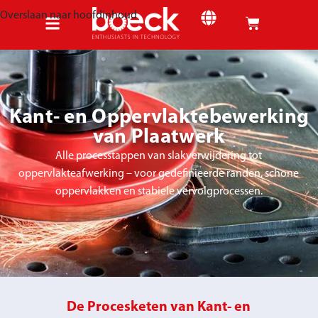
Overslaan naar hoofdinhoud
Kant- en Oppervlaktebewerking
van Plaatwerk
Alle processtappen van slakverwijdering tot
oppervlakteafwerking – voor gedefinieerde randen, schone
oppervlakken en stabiele vervolgprocessen.
De Procesketen van Kant- en