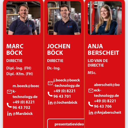
slakverwijdering, voorslijpen, ontbramen, kanten
glanzend oppervlak te realiseren.
afronden, oxideverwijdering en
oppervlakteafwerking vermindert nabewerking en
ondersteunt reproduceerbare onderdeelcondities
en consistente rand- en oppervlakte-
eigenschappen.
MARC
JOCHEN
ANJA
BÖCK
BÖCK
BERSCHEIT
DIRECTIE
DIRECTIE
LID VAN DE
DIRECTIE
Dipl.-Ing. (FH)
Dr.-Ing.
MSc.
Dipl.-Kfm. (FH)
j.boeck@boeck
aberscheit@bo
-technology.de
m.boeck@boec
eck-
+49 (0) 8221
k-
technology.de
96 43 701
technology.de
+49 (0) 8221
+49 (0) 8221
@Jochenböck
96 43 706
96 43 702
@Anjaberscheit
@Marcböck
presentatievideo