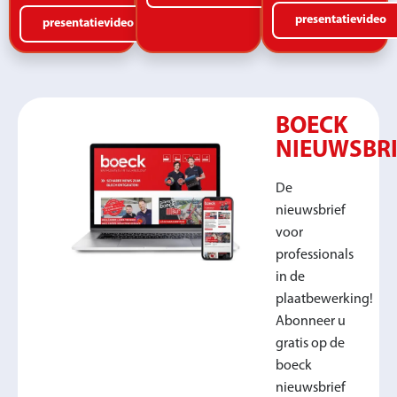
presentatievideo
presentatievideo
BOECK
NIEUWSBRI
De
nieuwsbrief
voor
professionals
in de
plaatbewerking!
Abonneer u
gratis op de
boeck
nieuwsbrief