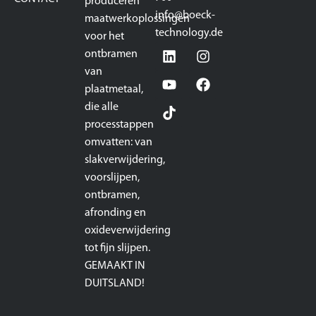
produceren
info@boeck-
maatwerkoplossingen
technology.de
voor het
ontbramen
van
plaatmetaal,
die alle
processtappen
omvatten: van
slakverwijdering,
voorslijpen,
ontbramen,
afronding en
oxideverwijdering
tot fijn slijpen.
GEMAAKT IN
DUITSLAND!