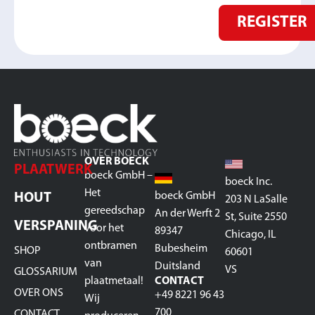
REGISTER
OVER BOECK
PLAATWERK
boeck GmbH –
boeck Inc.
Het
boeck GmbH
HOUT
203 N LaSalle
gereedschap
An der Werft 2
St, Suite 2550
VERSPANING
voor het
89347
Chicago, IL
ontbramen
Bubesheim
SHOP
60601
van
Duitsland
VS
GLOSSARIUM
plaatmetaal!
CONTACT
OVER ONS
+49 8221 96 43
Wij
700
CONTACT