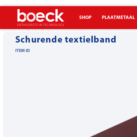
SHOP
PLAATMETAAL
ome
Producten
Plaatmetaal gereedschap
Voorschuren & Ontbr
Schurende textielband
ITEM ID