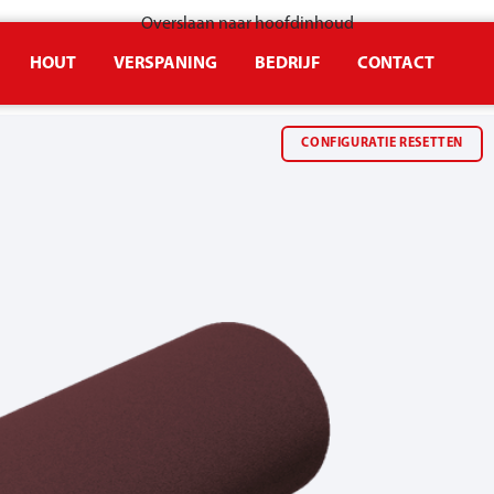
Overslaan naar hoofdinhoud
HOUT
VERSPANING
BEDRIJF
CONTACT
amen
Schurende textielband
CONFIGURATIE RESETTEN