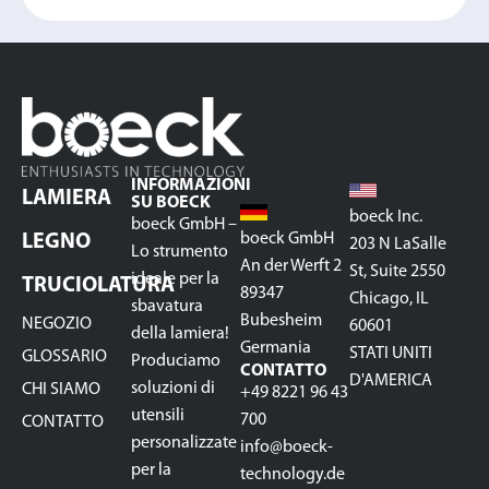
INFORMAZIONI
LAMIERA
SU BOECK
boeck Inc.
boeck GmbH –
boeck GmbH
LEGNO
203 N LaSalle
Lo strumento
An der Werft 2
St, Suite 2550
ideale per la
TRUCIOLATURA
89347
Chicago, IL
sbavatura
Bubesheim
NEGOZIO
60601
della lamiera!
Germania
STATI UNITI
GLOSSARIO
Produciamo
CONTATTO
D'AMERICA
soluzioni di
CHI SIAMO
+49 8221 96 43
utensili
700
CONTATTO
personalizzate
info@boeck-
per la
technology.de