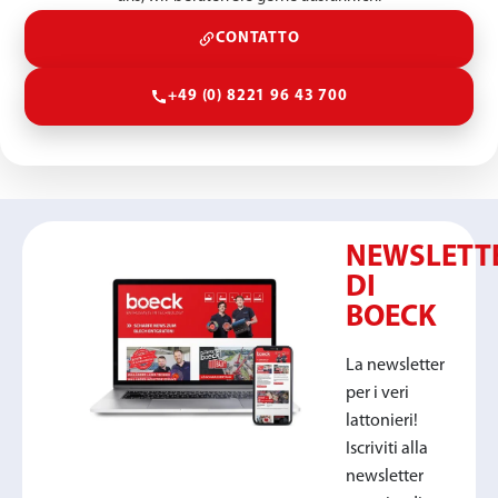
CONTATTO
+49 (0) 8221 96 43 700
NEWSLETT
DI
BOECK
La newsletter
per i veri
lattonieri!
Iscriviti alla
newsletter