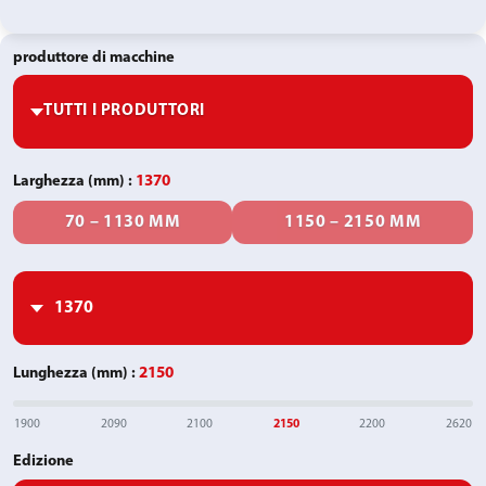
produttore di macchine
Larghezza (mm)
:
1370
70 – 1130 MM
1150 – 2150 MM
Lunghezza (mm)
:
2150
1900
2090
2100
2150
2200
2620
Edizione