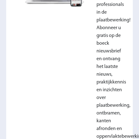
professionals
in de
plaatbewerking!
Abonneer u
gratis op de
boeck
nieuwsbrief
en ontvang
het laatste
nieuws,
praktijkkennis
en inzichten
over
plaatbewerking,
ontbramen,
kanten
afronden en
oppervlaktebewerki