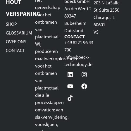
Het
boeck GmbH
HOUT
203 N LaSalle
gereedschap
An der Werft 2
St, Suite 2550
VERSPANING
voor het
89347
Chicago, IL
ontbramen
Bubesheim
SHOP
60601
van
Duitsland
VS
GLOSSARIUM
plaatmetaal!
CONTACT
OVER ONS
+49 8221 96 43
Wij
700
CONTACT
produceren
info@boeck-
maatwerkoplossingen
technology.de
voor het
ontbramen
van
plaatmetaal,
die alle
processtappen
omvatten: van
slakverwijdering,
voorslijpen,