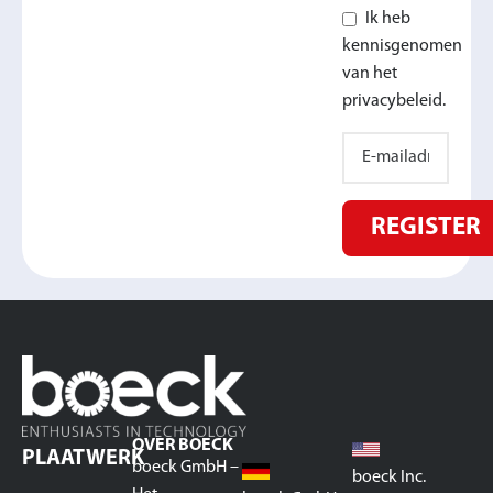
Ik heb
kennisgenomen
van het
privacybeleid.
REGISTER
OVER BOECK
PLAATWERK
boeck GmbH –
boeck Inc.