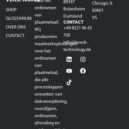
voor het
89347
Chicago, IL
ontbramen
Bubesheim
SHOP
60601
van
Duitsland
VS
GLOSSARIUM
plaatmetaal!
CONTACT
OVER ONS
+49 8221 96 43
Wij
700
CONTACT
produceren
info@boeck-
maatwerkoplossingen
technology.de
voor het
ontbramen
van
plaatmetaal,
die alle
processtappen
omvatten: van
slakverwijdering,
voorslijpen,
ontbramen,
afronding en