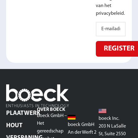
van het
privacybeleid.
REGISTER
OVER BOECK
PLAATWERK
boeck GmbH –
boeck Inc.
Het
boeck GmbH
HOUT
203 N LaSalle
gereedschap
An der Werft 2
St, Suite 2550
VERSPANING