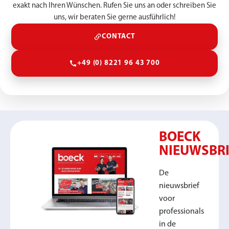
exakt nach Ihren Wünschen. Rufen Sie uns an oder schreiben Sie
uns, wir beraten Sie gerne ausführlich!
CONTACT
+49 (0) 8221 96 43 700
BOECK
NIEUWSBRI
De
nieuwsbrief
voor
professionals
in de