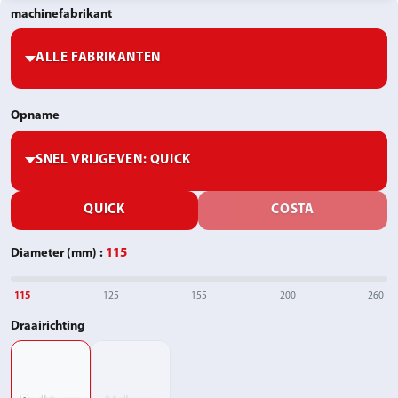
machinefabrikant
Opname
SNEL VRIJGEVEN
Diameter (mm)
:
115
115
125
155
200
260
Draairichting