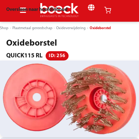
Overslaan naar hoofdinhoud
Shop
Plaatmetaal gereedschap
Oxideverwijdering
Oxideborstel
Oxideborstel
QUICK115 RL
ID: 256