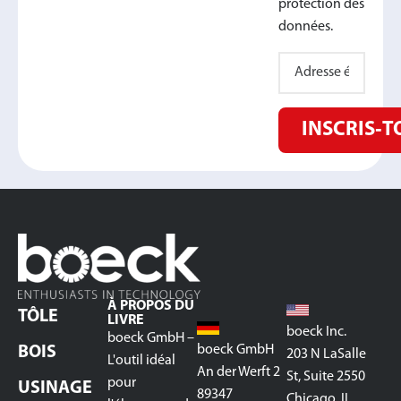
protection des
données.
INSCRIS‑T
À PROPOS DU
TÔLE
LIVRE
boeck Inc.
boeck GmbH –
boeck GmbH
BOIS
203 N LaSalle
L'outil idéal
An der Werft 2
St, Suite 2550
pour
USINAGE
89347
Chicago, IL