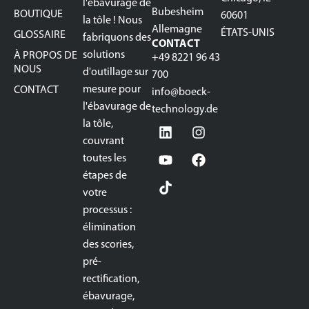
l'ébavurage de
Bubesheim
BOUTIQUE
60601
la tôle ! Nous
Allemagne
ÉTATS-UNIS
GLOSSAIRE
fabriquons des
CONTACT
solutions
À PROPOS DE
+49 8221 96 43
NOUS
d'outillage sur
700
mesure pour
CONTACT
info@boeck-
l'ébavurage de
technology.de
la tôle,
couvrant
toutes les
étapes de
votre
processus :
élimination
des scories,
pré-
rectification,
ébavurage,