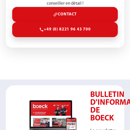
conseiller en détail !
CONTACT
+49 (0) 8221 96 43 700
BULLETIN
D'INFORM
DE
BOECK