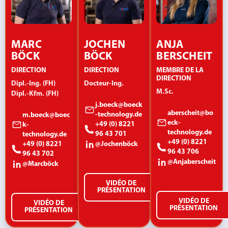
MARC
JOCHEN
ANJA
BÖCK
BÖCK
BERSCHEIT
DIRECTION
DIRECTION
MEMBRE DE LA
DIRECTION
Dipl.-Ing. (FH)
Docteur-Ing.
M.Sc.
Dipl.-Kfm. (FH)
j.boeck@boeck
aberscheit@bo
-technology.de
m.boeck@boec
eck-
+49 (0) 8221
k-
technology.de
96 43 701
technology.de
+49 (0) 8221
+49 (0) 8221
@Jochenböck
96 43 706
96 43 702
@Anjaberscheit
@Marcböck
VIDÉO DE
PRÉSENTATION
VIDÉO DE
VIDÉO DE
PRÉSENTATION
PRÉSENTATION