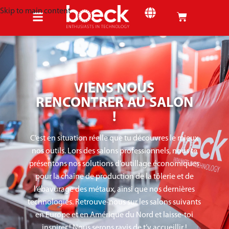
Skip to main content
VIENS NOUS
RENCONTRER AU SALON
!
C’est en situation réelle que tu découvres le mieux
nos outils. Lors des salons professionnels, nous te
présentons nos solutions d’outillage économiques
pour la chaîne de production de la tôlerie et de
l’ébavurage des métaux, ainsi que nos dernières
technologies. Retrouve-nous sur les salons suivants
en Europe et en Amérique du Nord et laisse-toi
inspirer ! Nous serons ravis de t’y accueillir !