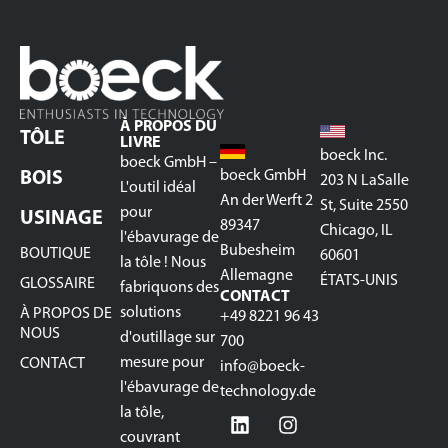
À PROPOS DU
TÔLE
LIVRE
boeck Inc.
boeck GmbH –
boeck GmbH
BOIS
203 N LaSalle
L'outil idéal
An der Werft 2
St, Suite 2550
pour
USINAGE
89347
Chicago, IL
l'ébavurage de
Bubesheim
BOUTIQUE
60601
la tôle ! Nous
Allemagne
ÉTATS-UNIS
GLOSSAIRE
fabriquons des
CONTACT
solutions
À PROPOS DE
+49 8221 96 43
NOUS
d'outillage sur
700
mesure pour
CONTACT
info@boeck-
l'ébavurage de
technology.de
la tôle,
couvrant