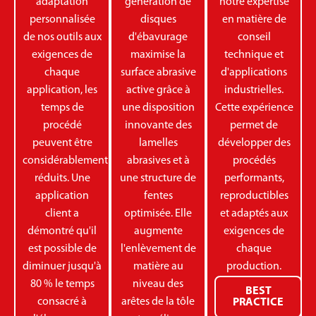
adaptation
génération de
notre expertise
personnalisée
disques
en matière de
de nos outils aux
d'ébavurage
conseil
exigences de
maximise la
technique et
chaque
surface abrasive
d'applications
application, les
active grâce à
industrielles.
temps de
une disposition
Cette expérience
procédé
innovante des
permet de
peuvent être
lamelles
développer des
considérablement
abrasives et à
procédés
réduits. Une
une structure de
performants,
application
fentes
reproductibles
client a
optimisée. Elle
et adaptés aux
démontré qu'il
augmente
exigences de
est possible de
l'enlèvement de
chaque
diminuer jusqu'à
matière au
production.
80 % le temps
niveau des
BEST
consacré à
arêtes de la tôle
PRACTICE