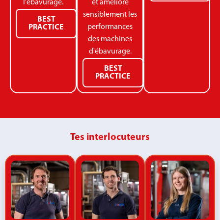
l'ébavurage.
et améliore
sensiblement les
BEST
performances
PRACTICE
des machines
d'ébavurage.
BEST
PRACTICE
Tes interlocuteurs