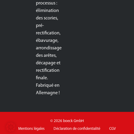
processus :
élimination
des scories,
pré-
rectification,
ébavurage,
arrondissage
des arêtes,
décapage et
rectification
finale.
Fabriqué en
Allemagne !
© 2026 boeck GmbH
Mentions légales
Déclaration de confidentialité
CGV