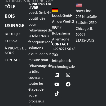
À PROPOS DU
TÔLE
LIVRE
boeck Inc.
boeck GmbH –
boeck GmbH
BOIS
203 N LaSalle
L'outil idéal
An der Werft 2
St, Suite 2550
pour
USINAGE
89347
Chicago, IL
l'ébavurage de
Bubesheim
BOUTIQUE
60601
la tôle ! Nous
Allemagne
ÉTATS-UNIS
GLOSSAIRE
fabriquons des
CONTACT
solutions
À PROPOS DE
+49 8221 96 43
NOUS
d'outillage sur
700
mesure pour
CONTACT
info@boeck-
l'ébavurage de
technology.de
la tôle,
couvrant
toutes les
étapes de
votre
processus :