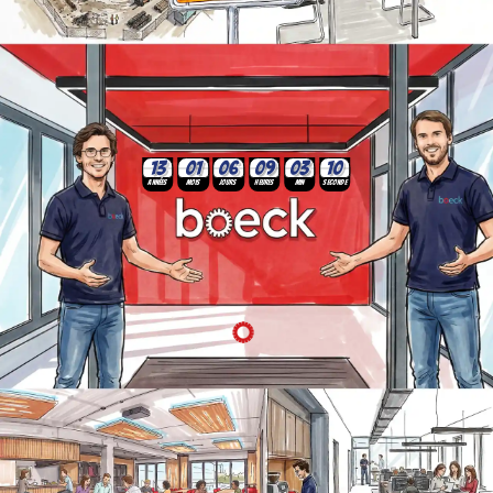
06
09
03
01
13
12
Années
Mois
Jours
Heures
Min
Seconde