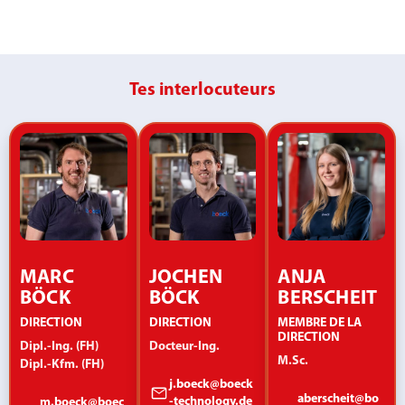
Tes interlocuteurs
MARC
JOCHEN
ANJA
BÖCK
BÖCK
BERSCHEIT
DIRECTION
DIRECTION
MEMBRE DE LA
DIRECTION
Dipl.-Ing. (FH)
Docteur-Ing.
M.Sc.
Dipl.-Kfm. (FH)
j.boeck@boeck
aberscheit@bo
-technology.de
m.boeck@boec