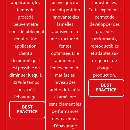
application, les
active grâce à
industrielles.
temps de
une disposition
Cette expérience
procédé
innovante des
permet de
peuvent être
lamelles
développer des
considérablement
abrasives et à
procédés
réduits. Une
une structure de
performants,
application
fentes
reproductibles
client a
optimisée. Elle
et adaptés aux
démontré qu'il
augmente
exigences de
est possible de
l'enlèvement de
chaque
diminuer jusqu'à
matière au
production.
80 % le temps
niveau des
BEST
consacré à
arêtes de la tôle
PRACTICE
l'ébavurage.
et améliore
sensiblement les
BEST
performances
PRACTICE
des machines
d'ébavurage.