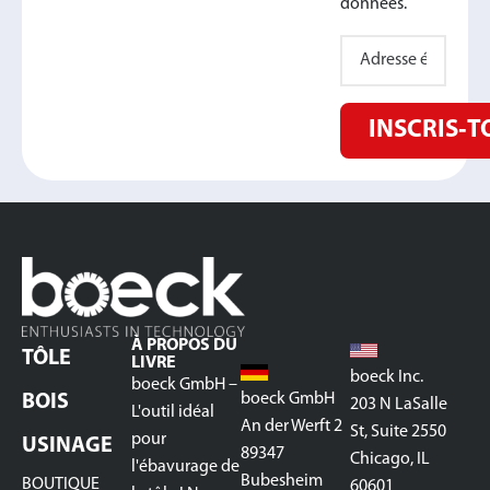
données.
INSCRIS‑T
À PROPOS DU
TÔLE
LIVRE
boeck Inc.
boeck GmbH –
boeck GmbH
BOIS
203 N LaSalle
L'outil idéal
An der Werft 2
St, Suite 2550
pour
USINAGE
89347
Chicago, IL
l'ébavurage de
Bubesheim
BOUTIQUE
60601