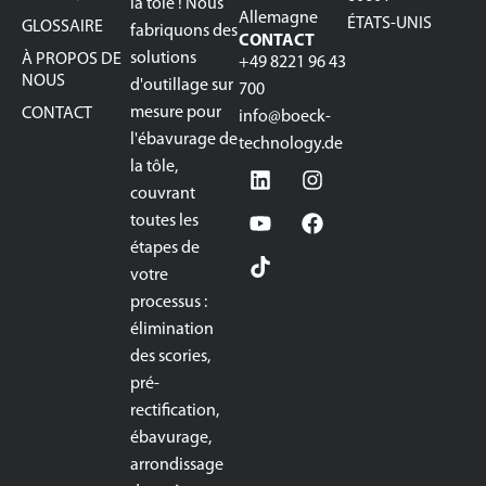
la tôle ! Nous
Allemagne
ÉTATS-UNIS
GLOSSAIRE
fabriquons des
CONTACT
solutions
À PROPOS DE
+49 8221 96 43
NOUS
d'outillage sur
700
mesure pour
CONTACT
info@boeck-
l'ébavurage de
technology.de
la tôle,
couvrant
toutes les
étapes de
votre
processus :
élimination
des scories,
pré-
rectification,
ébavurage,
arrondissage