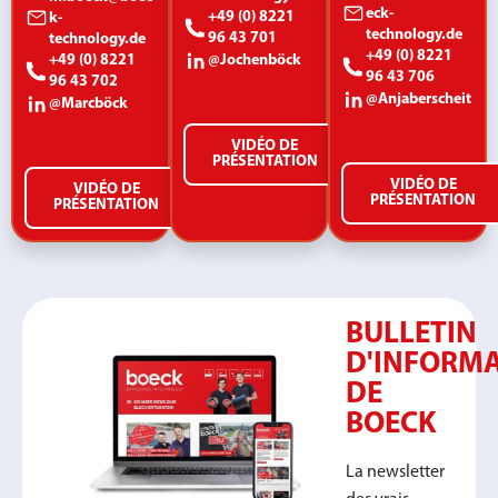
eck-
+49 (0) 8221
k-
technology.de
96 43 701
technology.de
+49 (0) 8221
+49 (0) 8221
@Jochenböck
96 43 706
96 43 702
@Anjaberscheit
@Marcböck
VIDÉO DE
PRÉSENTATION
VIDÉO DE
VIDÉO DE
PRÉSENTATION
PRÉSENTATION
BULLETIN
D'INFORM
DE
BOECK
La newsletter