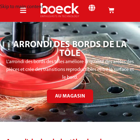
Skip to main content
ARRONDI DES BORDS DE LA
TÔLE
L'arrondi des bords des tôles améliore la qualité des arêtes des
pièces et crée des transitions reproductibles entre la surface et
le bord.
AU MAGASIN