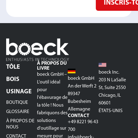
INSCRIS‑T
À PROPOS DU
TÔLE
LIVRE
boeck Inc.
boeck GmbH –
boeck GmbH
BOIS
203 N LaSalle
L'outil idéal
An der Werft 2
St, Suite 2550
pour
USINAGE
89347
Chicago, IL
l'ébavurage de
Bubesheim
BOUTIQUE
60601
la tôle ! Nous
Allemagne
ÉTATS-UNIS
GLOSSAIRE
fabriquons des
CONTACT
solutions
À PROPOS DE
+49 8221 96 43
NOUS
d'outillage sur
700
mesure pour
CONTACT
info@boeck-