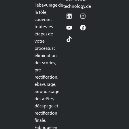
l'ébavurage de
technology.de
la tôle,
couvrant
toutes les
étapes de
votre
processus :
élimination
des scories,
pré-
rectification,
ébavurage,
arrondissage
des arêtes,
décapage et
rectification
finale.
Fabriqué en