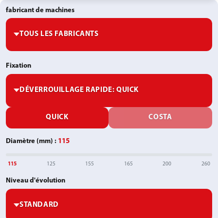
fabricant de machines
Fixation
DÉVERROUILLAGE RAPIDE
Diamètre (mm)
:
115
115
125
155
165
200
260
Niveau d'évolution