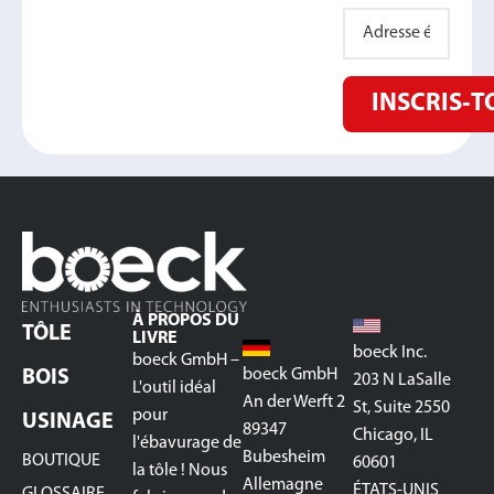
INSCRIS‑T
À PROPOS DU
TÔLE
LIVRE
boeck Inc.
boeck GmbH –
boeck GmbH
BOIS
203 N LaSalle
L'outil idéal
An der Werft 2
St, Suite 2550
pour
USINAGE
89347
Chicago, IL
l'ébavurage de
Bubesheim
BOUTIQUE
60601
la tôle ! Nous
Allemagne
ÉTATS-UNIS