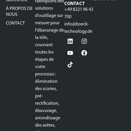
GLOSSAIRE
fabriquons des
CONTACT
solutions
À PROPOS DE
+49 8221 96 43
NOUS
d'outillage sur
700
mesure pour
CONTACT
info@boeck-
l'ébavurage de
technology.de
la tôle,
couvrant
toutes les
étapes de
votre
processus :
élimination
des scories,
pré-
rectification,
ébavurage,
arrondissage
des arêtes,