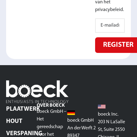
van het
privacybeleid.
REGISTER
OVER BOECK
PLAATWERK
boeck GmbH –
boeck Inc.
Het
boeck GmbH
HOUT
203 N LaSalle
gereedschap
An der Werft 2
St, Suite 2550
VERSPANING
voor het
89347