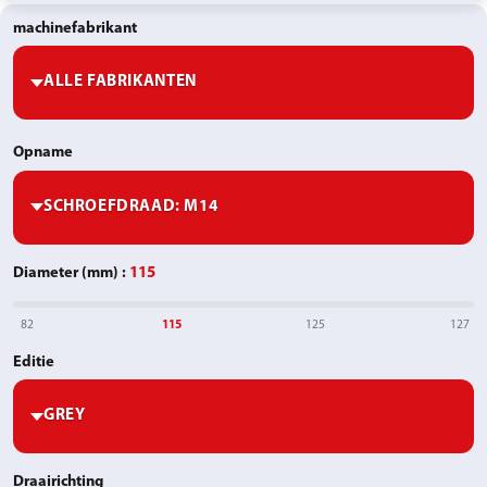
machinefabrikant
Opname
SCHROEFDRAAD
Diameter (mm)
:
115
82
115
125
127
Editie
Draairichting