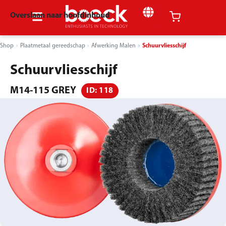
Overslaan naar hoofdinhoud
Shop
Plaatmetaal gereedschap
Afwerking Malen
Schuurvliesschijf
Schuurvliesschijf
M14-115 GREY
ID: 118