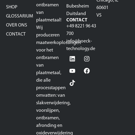
Chicago, IL
ontbramen
Bubesheim
SHOP
60601
van
Duitsland
VS
GLOSSARIUM
plaatmetaal!
CONTACT
OVER ONS
+49 8221 96 43
Wij
700
CONTACT
produceren
info@boeck-
maatwerkoplossingen
technology.de
voor het
ontbramen
van
plaatmetaal,
die alle
processtappen
omvatten: van
slakverwijdering,
voorslijpen,
ontbramen,
afronding en
oxideverwijdering