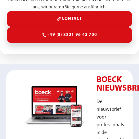
exakt nach Ihren Wünschen. Rufen Sie uns an oder schreiben Sie
uns, wir beraten Sie gerne ausführlich!
CONTACT
+49 (0) 8221 96 43 700
BOECK
NIEUWSBRI
De
nieuwsbrief
voor
professionals
in de