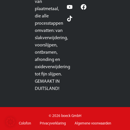
van
plaatmetaal,
die alle
processtappen
omvatten: van
slakverwijdering,
voorslijpen,
ontbramen,
afronding en
oxideverwijdering
tot fijn slijpen.
GEMAAKT IN
DUITSLAND!
© 2026 boeck GmbH
Colofon
Privacyverklaring
Algemene voorwaarden