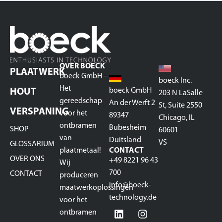
OVER BOECK
PLAATWERK
boeck GmbH –
boeck Inc.
Het
boeck GmbH
HOUT
203 N LaSalle
gereedschap
An der Werft 2
St, Suite 2550
VERSPANING
voor het
89347
Chicago, IL
ontbramen
Bubesheim
SHOP
60601
van
Duitsland
VS
GLOSSARIUM
plaatmetaal!
CONTACT
OVER ONS
+49 8221 96 43
Wij
700
CONTACT
produceren
info@boeck-
maatwerkoplossingen
technology.de
voor het
ontbramen