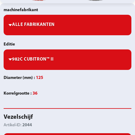
machinefabrikant
Editie
Diameter (mm)
:
125
Korrelgrootte
:
36
Vezelschijf
Artikel-ID:
2044