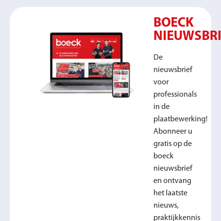
BOECK
NIEUWSBRI
De
nieuwsbrief
voor
professionals
in de
plaatbewerking!
Abonneer u
gratis op de
boeck
nieuwsbrief
en ontvang
het laatste
nieuws,
praktijkkennis