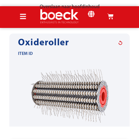
Overslaan naar hoofdinhoud
Home
Producten
Plaatmetaal gereedschap
Oxideverwijdering
Oxideroller
ITEM ID