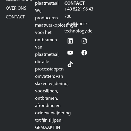
plaatmetaal!
CONTACT
OVER ONS
+49 8221 96 43
Wij
700
CONTACT
produceren
info@boeck-
maatwerkoplossingen
technology.de
voor het
ontbramen
van
plaatmetaal,
die alle
processtappen
omvatten: van
slakverwijdering,
voorslijpen,
ontbramen,
afronding en
oxideverwijdering
tot fijn slijpen.
GEMAAKT IN