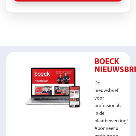
BOECK
NIEUWSBRI
De
nieuwsbrief
voor
professionals
in de
plaatbewerking!
Abonneer u