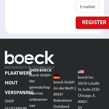
REGISTER
OVER BOECK
PLAATWERK
boeck GmbH –
boeck Inc.
Het
boeck GmbH
HOUT
203 N LaSalle
gereedschap
An der Werft 2
St, Suite 2550
VERSPANING
voor het
89347
Chicago, IL
ontbramen
Bubesheim
SHOP
60601
van
Duitsland
VS
GLOSSARIUM