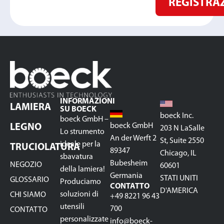
REGISTRA
INFORMAZIONI
LAMIERA
SU BOECK
boeck Inc.
boeck GmbH –
boeck GmbH
LEGNO
203 N LaSalle
Lo strumento
An der Werft 2
St, Suite 2550
ideale per la
TRUCIOLATURA
89347
Chicago, IL
sbavatura
Bubesheim
NEGOZIO
60601
della lamiera!
Germania
STATI UNITI
GLOSSARIO
Produciamo
CONTATTO
D'AMERICA
soluzioni di
CHI SIAMO
+49 8221 96 43
utensili
700
CONTATTO
personalizzate
info@boeck-