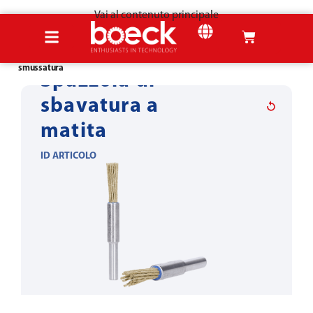
Vai al contenuto principale
Home
Prodotti
Strumenti per la lavorazione della lamiera
Sbavatura &
smussatura
Spazzola di
sbavatura a
matita
ID ARTICOLO