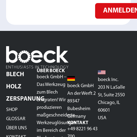
ANMELDE
ÜBER BOECK
BLECH
boeck GmbH –
boeck Inc.
Das Werkzeug
boeck GmbH
HOLZ
203 N LaSalle
zum Blech
An der Werft 2
St, Suite 2550
ZERSPANUNG
entgraten! Wir
89347
Chicago, IL
produzieren
Bubesheim
SHOP
60601
maßgeschneiderte
Germany
USA
GLOSSAR
Werkzeuglösungen
KONTAKT
ÜBER UNS
+49 8221 96 43
im Bereich der
700