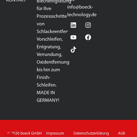
KONTAKT
Blechentgratung
info@boeck-
für Ihre
technology.de
Prozessschritte
von
Schlackeentfernung,
Vorschleifen,
Entgratung,
Verrundung,
Oxidentfernung
bis hin zum
Finish-
Schleifen.
MADE IN
GERMANY!
© 2026 boeck GmbH
Impressum
Datenschutzerklärung
AGB