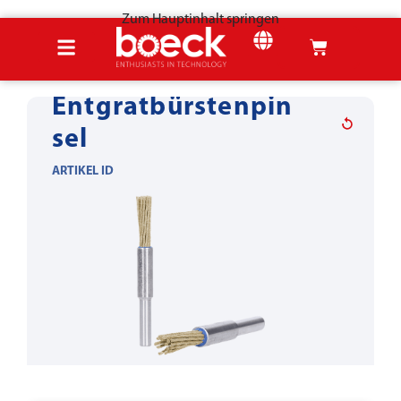
Zum Hauptinhalt springen
Startseite
Produkte
Blechwerkzeuge
Entgraten & Verrunden
Entgratbürstenpin
sel
ARTIKEL ID