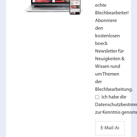
echte
Blechbearbeiter!
Abonniere
den
kostenlosen
boeck
Newsletter für
Neuigkeiten &
Wissen rund
um Themen
der
Blechbearbeitung.
Ich habe die
Datenschutzbesti
zur Kenntnis genom