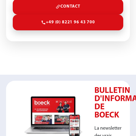
CONTACT
+49 (0) 8221 96 43 700
BULLETIN
D'INFORM
DE
BOECK
La newsletter
des vrais