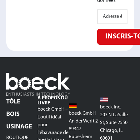
données.
INSCRIS‑T
À PROPOS DU
TÔLE
LIVRE
boeck Inc.
boeck GmbH –
boeck GmbH
BOIS
203 N LaSalle
L'outil idéal
An der Werft 2
St, Suite 2550
pour
USINAGE
89347
Chicago, IL
l'ébavurage de
Bubesheim
BOUTIQUE
60601