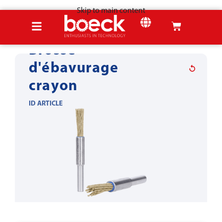
Skip to main content
Accueil
Produits
Outils pour la tôle
Ébavurage & arrondissage
Brosse
d'ébavurage
crayon
ID ARTICLE