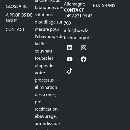
la tôle ! Nous
Allemagne
ÉTATS-UNIS
GLOSSAIRE
fabriquons des
CONTACT
solutions
À PROPOS DE
+49 8221 96 43
NOUS
d'outillage sur
700
mesure pour
CONTACT
info@boeck-
l'ébavurage de
technology.de
la tôle,
couvrant
toutes les
étapes de
votre
processus :
élimination
des scories,
pré-
rectification,
ébavurage,
arrondissage