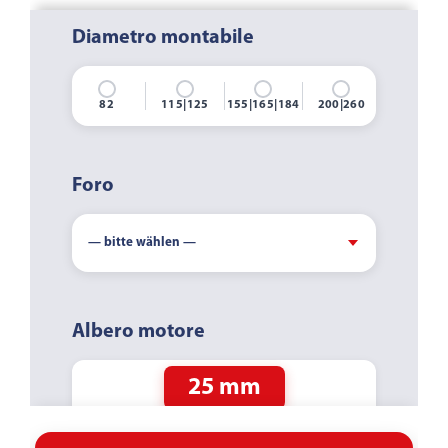
Diametro montabile
82
115|125
155|165|184
200|260
Foro
Albero motore
25 mm