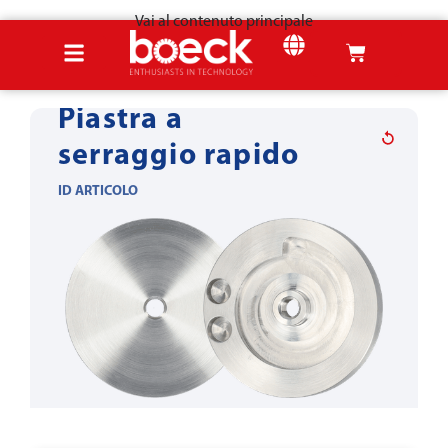
Vai al contenuto principale
Home
Prodotti
Utensili di legno
Parti annesse & accessori
Piastra a
serraggio rapido
ID ARTICOLO