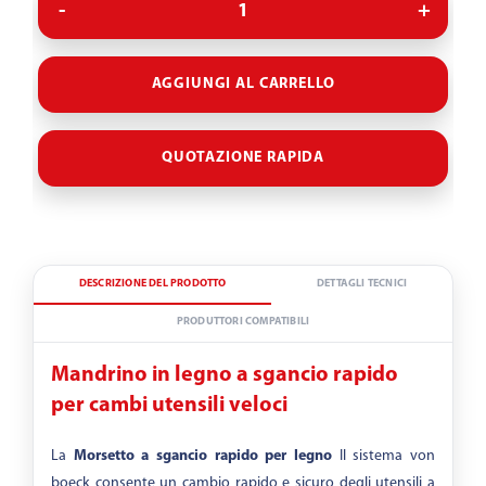
Perno di arresto
AGGIUNGI AL CARRELLO
CON
SENZA
QUOTAZIONE RAPIDA
Aiuto all’aggiustaggio
DESCRIZIONE DEL PRODOTTO
DETTAGLI TECNICI
CORTO
CON
SENZA
PRODUTTORI COMPATIBILI
Mandrino in legno a sgancio rapido
Senso di rotazione
SINISTRORSA
DESTRORSA
per cambi utensili veloci
La
Morsetto a sgancio rapido per legno
Il sistema von
boeck consente un cambio rapido e sicuro degli utensili a