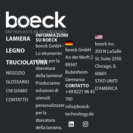
INFORMAZIONI
LAMIERA
SU BOECK
boeck Inc.
boeck GmbH –
boeck GmbH
LEGNO
203 N LaSalle
Lo strumento
An der Werft 2
St, Suite 2550
ideale per la
TRUCIOLATURA
89347
Chicago, IL
sbavatura
Bubesheim
NEGOZIO
60601
della lamiera!
Germania
STATI UNITI
GLOSSARIO
Produciamo
CONTATTO
D'AMERICA
soluzioni di
CHI SIAMO
+49 8221 96 43
utensili
700
CONTATTO
personalizzate
info@boeck-
per la
technology.de
sbavatura
della lamiera,