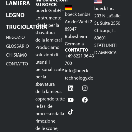
INFORMAZIONI
LAMIERA
SU BOECK
boeck Inc.
boeck GmbH –
boeck GmbH
LEGNO
203 N LaSalle
Lo strumento
An der Werft 2
St, Suite 2550
ideale per la
TRUCIOLATURA
89347
Chicago, IL
sbavatura
Bubesheim
NEGOZIO
60601
della lamiera!
Germania
STATI UNITI
GLOSSARIO
Produciamo
CONTATTO
D'AMERICA
soluzioni di
CHI SIAMO
+49 8221 96 43
utensili
700
CONTATTO
personalizzate
info@boeck-
per la
technology.de
sbavatura
della lamiera,
coprendo tutte
le fasi del
processo: dalla
rimozione
delle scorie,