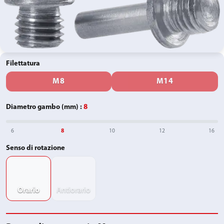
Filettatura
M8
M14
Diametro gambo (mm)
:
8
6
8
10
12
16
Senso di rotazione
Orario
Antiorario