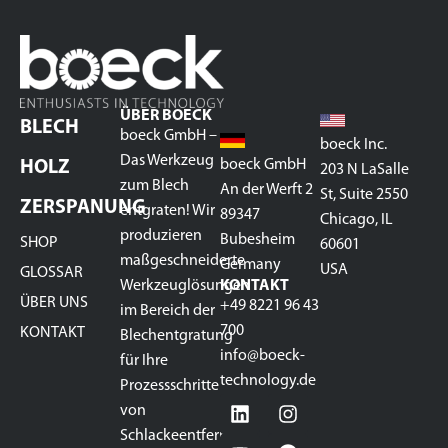
ÜBER BOECK
BLECH
boeck GmbH –
boeck Inc.
Das Werkzeug
boeck GmbH
HOLZ
203 N LaSalle
zum Blech
An der Werft 2
St, Suite 2550
ZERSPANUNG
entgraten! Wir
89347
Chicago, IL
produzieren
Bubesheim
SHOP
60601
maßgeschneiderte
Germany
USA
GLOSSAR
Werkzeuglösungen
KONTAKT
ÜBER UNS
+49 8221 96 43
im Bereich der
700
KONTAKT
Blechentgratung
info@boeck-
für Ihre
technology.de
Prozessschritte
von
Schlackeentfernung,