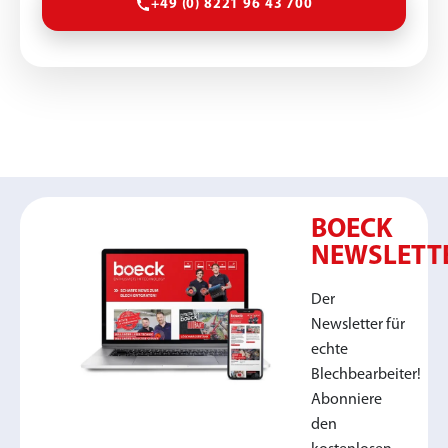
+49 (0) 8221 96 43 700
BOECK
NEWSLETT
Der
Newsletter für
echte
Blechbearbeiter!
Abonniere
den