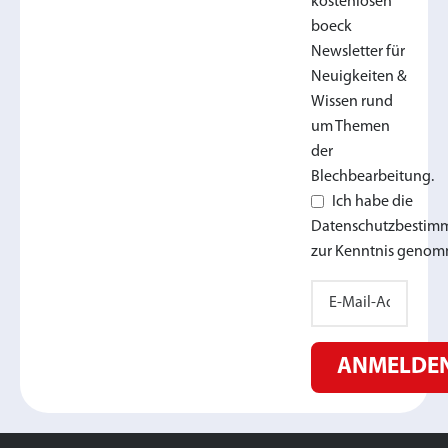
kostenlosen
boeck
Newsletter für
Neuigkeiten &
Wissen rund
um Themen
der
Blechbearbeitung.
Ich habe die
Datenschutzbesti
zur Kenntnis genom
ANMELDE