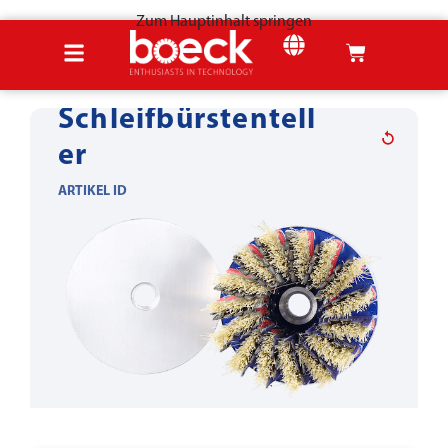
Zum Hauptinhalt springen
Startseite
Produkte
Blechwerkzeuge
Entgraten & Verrunden
Schleifbürstentell
er
ARTIKEL ID