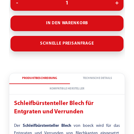
25 MM
30 MM
IN DEN WARENKORB
Drehrichtung
LINKSLAUF
RECHTSLAUF
SCHNELLE PREISANFRAGE
Edition
▾
PRODUKTBESCHREIBUNG
TECHNISCHE DETAILS
KOMPATIBLE HERSTELLER
Schleifbürstenteller Blech für
Besatzausführung
Entgraten und Verrunden
+
-
Der
Schleifbürstenteller Blech
von boeck wird für das
Entgraten und Verrunden von Blechkanten eingesetzt,