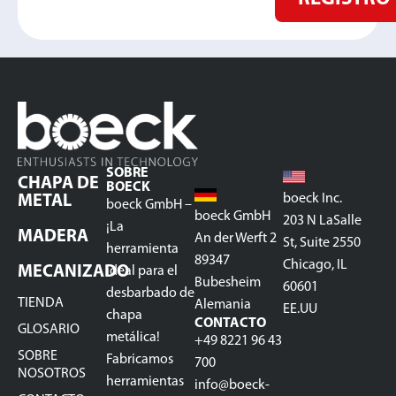
SOBRE
CHAPA DE
BOECK
boeck Inc.
METAL
boeck GmbH –
boeck GmbH
203 N LaSalle
¡La
MADERA
An der Werft 2
St, Suite 2550
herramienta
89347
Chicago, IL
MECANIZADO
ideal para el
Bubesheim
60601
desbarbado de
TIENDA
Alemania
EE.UU
chapa
CONTACTO
GLOSARIO
metálica!
+49 8221 96 43
SOBRE
Fabricamos
700
NOSOTROS
herramientas
info@boeck-