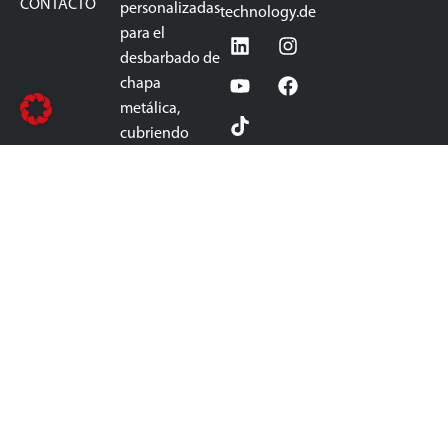
CONTACTO
personalizadas
technology.de
para el
desbarbado de
chapa
metálica,
cubriendo
todas las
etapas del
proceso:
eliminación de
escoria, pre-
rectificado,
desbarbado,
redondeo de
bordes,
eliminación de
óxido y
rectificado