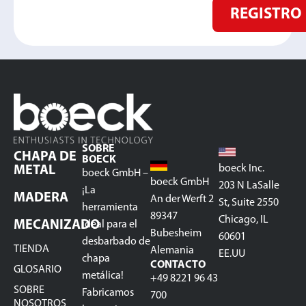
REGISTRO
SOBRE
CHAPA DE
BOECK
boeck Inc.
METAL
boeck GmbH –
boeck GmbH
203 N LaSalle
¡La
MADERA
An der Werft 2
St, Suite 2550
herramienta
89347
Chicago, IL
MECANIZADO
ideal para el
Bubesheim
60601
desbarbado de
TIENDA
Alemania
EE.UU
chapa
CONTACTO
GLOSARIO
metálica!
+49 8221 96 43
SOBRE
Fabricamos
700
NOSOTROS