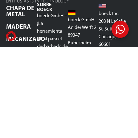
SOBRE
CHAPA DE
BOECK
boeck Inc.
METAL
boeck GmbH –
boeck GmbH
203 N LaSalle
¡La
MADERA
An der Werft 2
St, Suite 2550
herramienta
89347
Chicago, IL
MECANIZADO
ideal para el
Bubesheim
60601
desbarbado de
TIENDA
Alemania
EE.UU
chapa
CONTACTO
GLOSARIO
metálica!
+49 8221 96 43
SOBRE
Fabricamos
700
NOSOTROS
herramientas
info@boeck-
CONTACTO
personalizadas
technology.de
para el
desbarbado de
chapa
metálica,
cubriendo
todas las