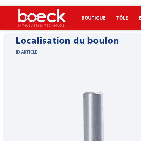
BOUTIQUE
TÔLE
ccueil
Produits
Outils eon bois
Pièces jointes et accessoires
Loca
Localisation du boulon
ID ARTICLE