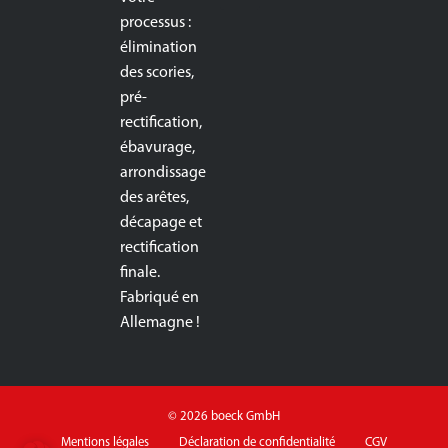
processus :
élimination
des scories,
pré-
rectification,
ébavurage,
arrondissage
des arêtes,
décapage et
rectification
finale.
Fabriqué en
Allemagne !
© 2026 boeck GmbH
Mentions légales
Déclaration de confidentialité
CGV