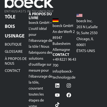
À PROPOS DU
TÔLE
LIVRE
boeck Inc.
boeck GmbH –
boeck GmbH
BOIS
203 N LaSalle
L'outil idéal
An der Werft 2
St, Suite 2550
pour
USINAGE
89347
Chicago, IL
l'ébavurage de
Bubesheim
BOUTIQUE
60601
la tôle ! Nous
Allemagne
ÉTATS-UNIS
GLOSSAIRE
fabriquons des
CONTACT
solutions
À PROPOS DE
+49 8221 96 43
NOUS
d'outillage sur
700
mesure pour
CONTACT
info@boeck-
l'ébavurage de
technology.de
la tôle,
couvrant
toutes les
étapes de
votre