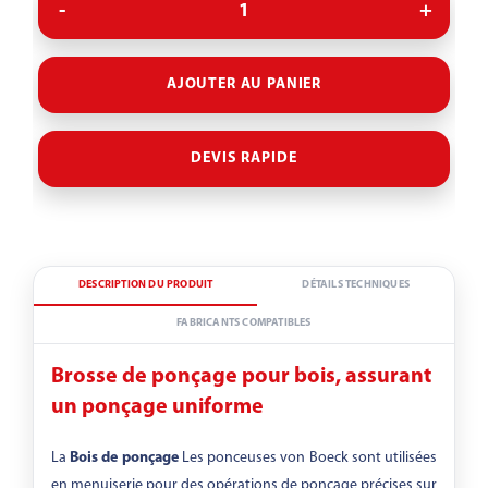
▾
AJOUTER AU PANIER
A-refendage
DEVIS RAPIDE
A-grain abrasif
DESCRIPTION DU PRODUIT
DÉTAILS TECHNIQUES
-
FABRICANTS COMPATIBLES
Brosse de ponçage pour bois, assurant
un ponçage uniforme
La
Bois de ponçage
Les ponceuses von Boeck sont utilisées
en menuiserie pour des opérations de ponçage précises sur