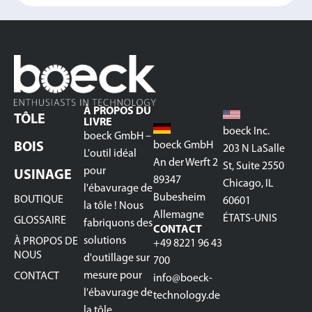
À PROPOS DU
TÔLE
LIVRE
boeck Inc.
boeck GmbH –
boeck GmbH
BOIS
203 N LaSalle
L'outil idéal
An der Werft 2
St, Suite 2550
pour
USINAGE
89347
Chicago, IL
l'ébavurage de
Bubesheim
BOUTIQUE
60601
la tôle ! Nous
Allemagne
ÉTATS-UNIS
GLOSSAIRE
fabriquons des
CONTACT
solutions
À PROPOS DE
+49 8221 96 43
NOUS
d'outillage sur
700
mesure pour
CONTACT
info@boeck-
l'ébavurage de
technology.de
la tôle,