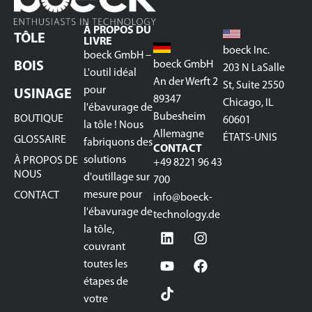
À PROPOS DU
TÔLE
LIVRE
boeck Inc.
boeck GmbH –
boeck GmbH
BOIS
203 N LaSalle
L'outil idéal
An der Werft 2
St, Suite 2550
pour
USINAGE
89347
Chicago, IL
l'ébavurage de
Bubesheim
BOUTIQUE
60601
la tôle ! Nous
Allemagne
ÉTATS-UNIS
GLOSSAIRE
fabriquons des
CONTACT
solutions
À PROPOS DE
+49 8221 96 43
NOUS
d'outillage sur
700
mesure pour
CONTACT
info@boeck-
l'ébavurage de
technology.de
la tôle,
couvrant
toutes les
étapes de
votre