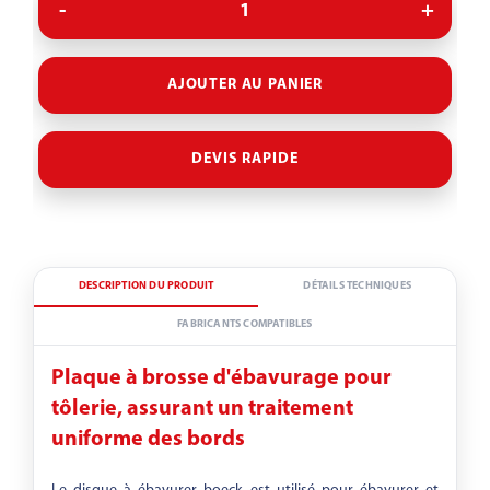
Stade d’évolution
AJOUTER AU PANIER
Hauteur de la façade
DEVIS RAPIDE
-
DESCRIPTION DU PRODUIT
DÉTAILS TECHNIQUES
Inclinaison de la façade
FABRICANTS COMPATIBLES
Plaque à brosse d'ébavurage pour
-
tôlerie, assurant un traitement
uniforme des bords