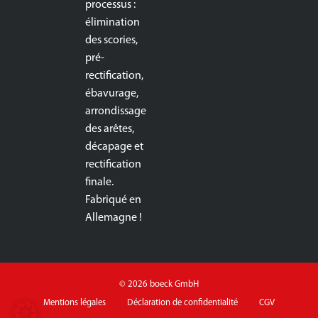
processus :
élimination
des scories,
pré-
rectification,
ébavurage,
arrondissage
des arêtes,
décapage et
rectification
finale.
Fabriqué en
Allemagne !
© 2026 boeck GmbH
Mentions légales
Déclaration de confidentialité
CGV