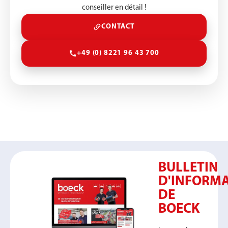
conseiller en détail !
CONTACT
+49 (0) 8221 96 43 700
BULLETIN
D'INFORM
DE
BOECK