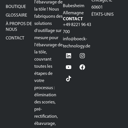
Chicago, IL
l'ébavurage de
Bubesheim
BOUTIQUE
60601
la tôle ! Nous
Allemagne
ÉTATS-UNIS
GLOSSAIRE
fabriquons des
CONTACT
solutions
À PROPOS DE
+49 8221 96 43
NOUS
d'outillage sur
700
mesure pour
CONTACT
info@boeck-
l'ébavurage de
technology.de
la tôle,
couvrant
toutes les
étapes de
votre
processus :
élimination
des scories,
pré-
rectification,
ébavurage,