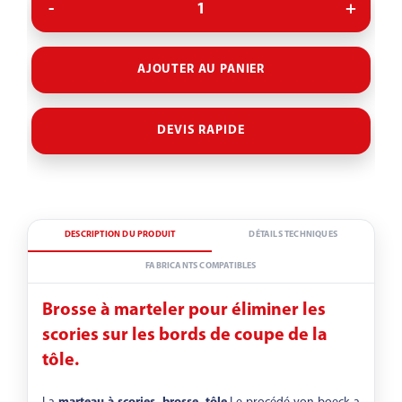
À UN RANG
À DEUX RANGS
À TROIS RANGS
AJOUTER AU PANIER
Dureté
DEVIS RAPIDE
1
2
3
4
SENS DE
SENS DE
Sens de rotation
ROTATION À
ROTATION À
GAUCHE
NEUTRE
DROITE
DESCRIPTION DU PRODUIT
DÉTAILS TECHNIQUES
FABRICANTS COMPATIBLES
Brosse à marteler pour éliminer les
scories sur les bords de coupe de la
tôle.