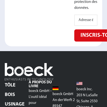
protection des
données.
INSCRIS‑T
À PROPOS DU
TÔLE
LIVRE
boeck Inc.
boeck GmbH –
boeck GmbH
BOIS
203 N LaSalle
L'outil idéal
An der Werft 2
St, Suite 2550
pour
USINAGE
89347