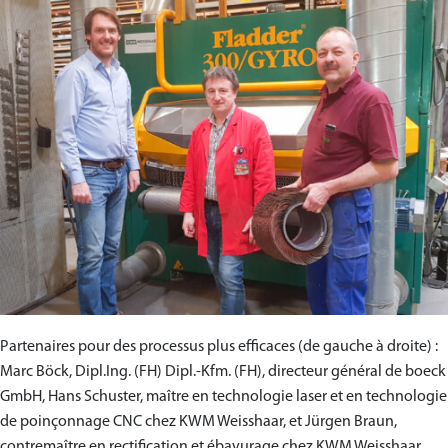
Partenaires pour des processus plus efficaces (de gauche à droite) :
Marc Böck, Dipl.Ing. (FH) Dipl.-Kfm. (FH), directeur général de boeck
GmbH, Hans Schuster, maître en technologie laser et en technologie
de poinçonnage CNC chez KWM Weisshaar, et Jürgen Braun,
contremaître en rectification et ébavurage chez KWM Weisshaar.