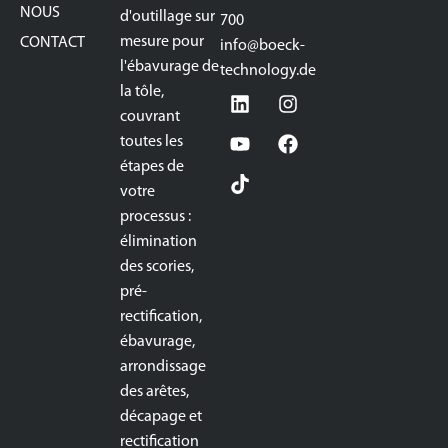
NOUS
d'outillage sur
700
mesure pour
CONTACT
info@boeck-
l'ébavurage de
technology.de
la tôle,
couvrant
toutes les
étapes de
votre
processus :
élimination
des scories,
pré-
rectification,
ébavurage,
arrondissage
des arêtes,
décapage et
rectification