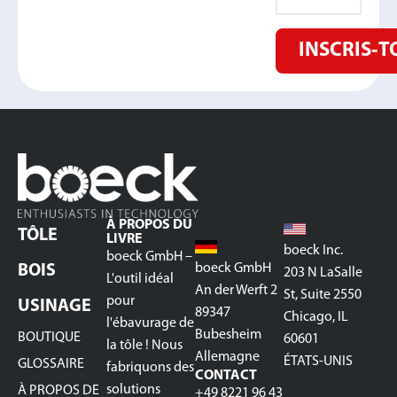
INSCRIS‑T
À PROPOS DU
TÔLE
LIVRE
boeck Inc.
boeck GmbH –
boeck GmbH
BOIS
203 N LaSalle
L'outil idéal
An der Werft 2
St, Suite 2550
pour
USINAGE
89347
Chicago, IL
l'ébavurage de
Bubesheim
BOUTIQUE
60601
la tôle ! Nous
Allemagne
ÉTATS-UNIS
GLOSSAIRE
fabriquons des
CONTACT
solutions
À PROPOS DE
+49 8221 96 43