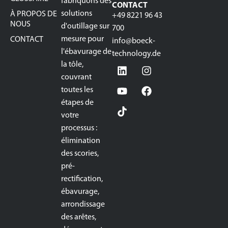
fabriquons des
CONTACT
solutions
À PROPOS DE
+49 8221 96 43
NOUS
d'outillage sur
700
mesure pour
CONTACT
info@boeck-
l'ébavurage de
technology.de
la tôle,
couvrant
toutes les
étapes de
votre
processus :
élimination
des scories,
pré-
rectification,
ébavurage,
arrondissage
des arêtes,