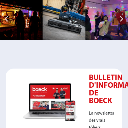
BULLETIN
D'INFORM
DE
BOECK
La newsletter
des vrais
tôliers !