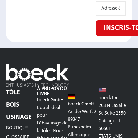
INSCRIS‑T
À PROPOS DU
TÔLE
LIVRE
boeck Inc.
boeck GmbH –
boeck GmbH
BOIS
203 N LaSalle
L'outil idéal
An der Werft 2
St, Suite 2550
pour
USINAGE
89347
Chicago, IL
l'ébavurage de
Bubesheim
BOUTIQUE
60601
la tôle ! Nous
Allemagne
ÉTATS-UNIS
GLOSSAIRE