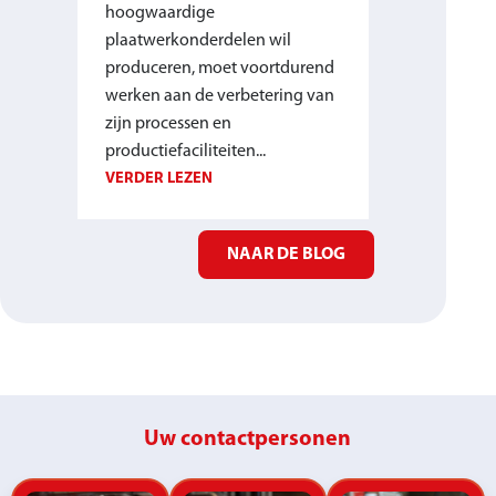
op kwaliteit, heeft vaak maar
pro
één optie: kortere insteltijden.
len wil
van
VERDER LEZEN
 voortdurend
Sch
betering van
ver
VER
n...
NAAR DE BLOG
Uw contactpersonen