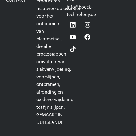
CONTACT
produceren
info@boeck-
maatwerkoplossingen
technology.de
voor het
ontbramen
van
plaatmetaal,
die alle
processtappen
omvatten: van
slakverwijdering,
voorslijpen,
ontbramen,
afronding en
oxideverwijdering
tot fijn slijpen.
GEMAAKT IN
DUITSLAND!