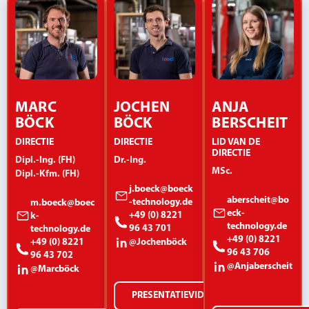
MARC
JOCHEN
ANJA
BÖCK
BÖCK
BERSCHEIT
DIRECTIE
DIRECTIE
LID VAN DE
DIRECTIE
Dipl.-Ing. (FH)
Dr.-Ing.
MSc.
Dipl.-Kfm. (FH)
j.boeck@boeck
aberscheit@bo
-technology.de
m.boeck@boec
eck-
+49 (0) 8221
k-
technology.de
96 43 701
technology.de
+49 (0) 8221
+49 (0) 8221
@Jochenböck
96 43 706
96 43 702
@Anjaberscheit
@Marcböck
PRESENTATIEVIDEO