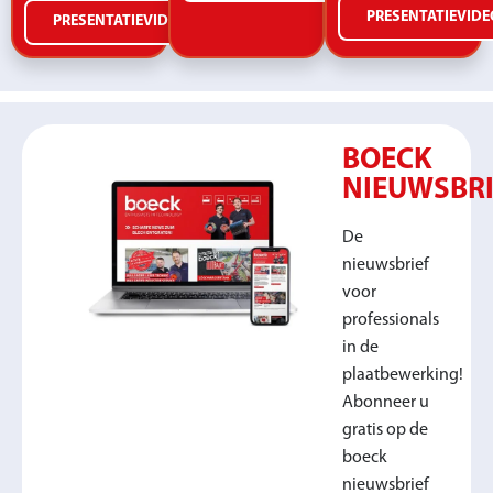
PRESENTATIEVIDE
PRESENTATIEVIDEO
BOECK
NIEUWSBRI
De
nieuwsbrief
voor
professionals
in de
plaatbewerking!
Abonneer u
gratis op de
boeck
nieuwsbrief