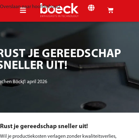
Overslaan naar hoofdinhoud
RUST JE GEREEDSCHAP
SNELLER UIT!
ochen Böck
1 april 2026
Rust je gereedschap sneller uit!
Wil je productiekosten verlagen zonder kwaliteitsverlies,