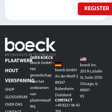
REGISTER
OVER BOECK
PLAATWERK
boeck GmbH –
boeck Inc.
Het
boeck GmbH
HOUT
203 N LaSalle
gereedschap
An der Werft 2
St, Suite 2550
VERSPANING
voor het
89347
Chicago, IL
ontbramen
Bubesheim
SHOP
60601
van
Duitsland
VS
GLOSSARIUM
plaatmetaal!
CONTACT
OVER ONS
+49 8221 96 43
Wij
700