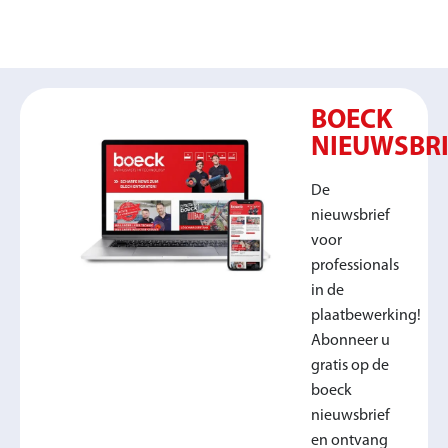
BOECK
NIEUWSBRI
De
nieuwsbrief
voor
professionals
in de
plaatbewerking!
Abonneer u
gratis op de
boeck
nieuwsbrief
en ontvang