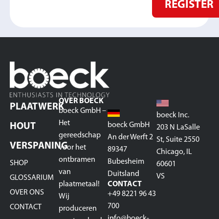
REGISTER
OVER BOECK
PLAATWERK
boeck GmbH –
boeck Inc.
Het
boeck GmbH
HOUT
203 N LaSalle
gereedschap
An der Werft 2
St, Suite 2550
VERSPANING
voor het
89347
Chicago, IL
ontbramen
Bubesheim
SHOP
60601
van
Duitsland
VS
GLOSSARIUM
plaatmetaal!
CONTACT
OVER ONS
+49 8221 96 43
Wij
700
CONTACT
produceren
info@boeck-