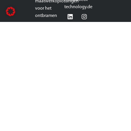
maatwerkoplossingen
technology.de
voor het
ontbramen
van
plaatmetaal,
die alle
processtappen
omvatten: van
slakverwijdering,
voorslijpen,
ontbramen,
afronding en
oxideverwijdering
tot fijn slijpen.
GEMAAKT IN
DUITSLAND!