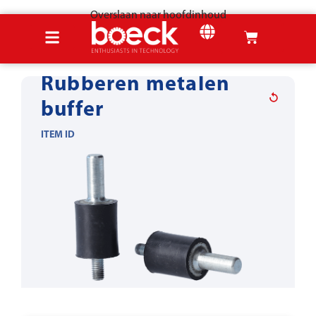
Overslaan naar hoofdinhoud
Home
Producten
Plaatmetaal gereedschap
Bijlagen & accessoires
Rubberen metalen
buffer
ITEM ID