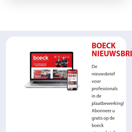
BOECK
NIEUWSBRI
De
nieuwsbrief
voor
professionals
in de
plaatbewerking!
Abonneer u
gratis op de
boeck