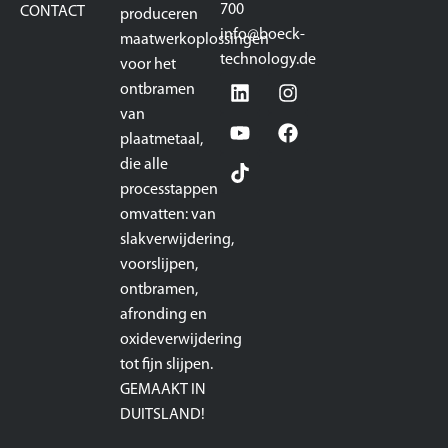
700
CONTACT
produceren
info@boeck-
maatwerkoplossingen
technology.de
voor het
ontbramen
van
plaatmetaal,
die alle
processtappen
omvatten: van
slakverwijdering,
voorslijpen,
ontbramen,
afronding en
oxideverwijdering
tot fijn slijpen.
GEMAAKT IN
DUITSLAND!