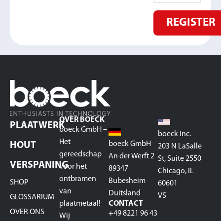
REGISTER
OVER BOECK
PLAATWERK
boeck GmbH –
boeck Inc.
Het
boeck GmbH
HOUT
203 N LaSalle
gereedschap
An der Werft 2
St, Suite 2550
VERSPANING
voor het
89347
Chicago, IL
ontbramen
Bubesheim
SHOP
60601
van
Duitsland
VS
GLOSSARIUM
plaatmetaal!
CONTACT
OVER ONS
+49 8221 96 43
Wij