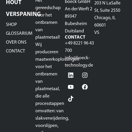
Het
boeck GmbH
HOUT
203 N LaSalle
gereedschap
An der Werft 2
St, Suite 2550
VERSPANING
voor het
89347
Chicago, IL
ontbramen
Bubesheim
SHOP
60601
van
Duitsland
VS
GLOSSARIUM
plaatmetaal!
CONTACT
OVER ONS
+49 8221 96 43
Wij
700
CONTACT
produceren
info@boeck-
maatwerkoplossingen
technology.de
voor het
ontbramen
van
plaatmetaal,
die alle
processtappen
omvatten: van
slakverwijdering,
voorslijpen,