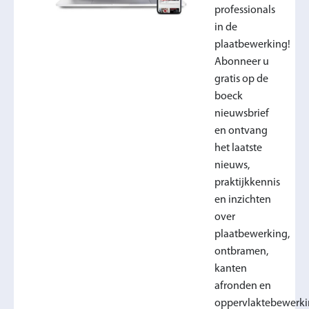
professionals
in de
plaatbewerking!
Abonneer u
gratis op de
boeck
nieuwsbrief
en ontvang
het laatste
nieuws,
praktijkkennis
en inzichten
over
plaatbewerking,
ontbramen,
kanten
afronden en
oppervlaktebewerki