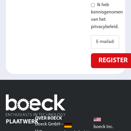
Ik heb
kennisgenomen
van het
privacybeleid.
REGISTER
OVER BOECK
PLAATWERK
boeck GmbH –
boeck Inc.