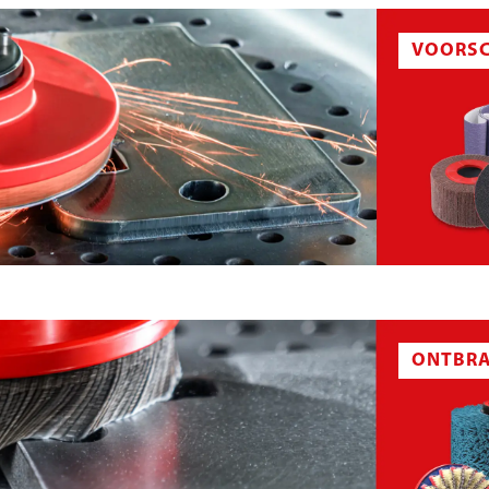
VOORSC
CHUIMDRAGERPLAAT
KLITTENBAND-SCHUURSCHIJF
ONTBRA