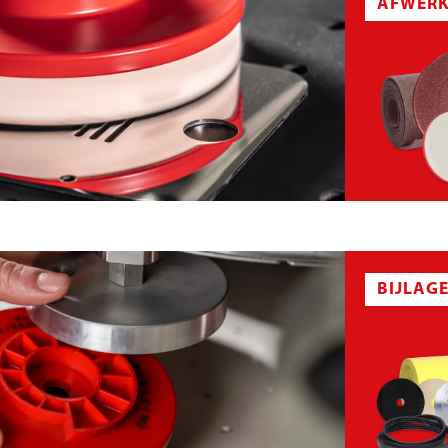
AFWERK
SCHUURVLIESSCHIJF
BIJLAG