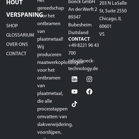
Het
boeck GmbH
HOUT
203 N LaSalle
gereedschap
An der Werft 2
St, Suite 2550
VERSPANING
voor het
89347
Chicago, IL
ontbramen
Bubesheim
SHOP
60601
van
Duitsland
VS
GLOSSARIUM
plaatmetaal!
CONTACT
OVER ONS
+49 8221 96 43
Wij
700
CONTACT
produceren
info@boeck-
maatwerkoplossingen
technology.de
voor het
ontbramen
van
plaatmetaal,
die alle
processtappen
omvatten: van
slakverwijdering,
voorslijpen,