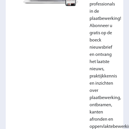
professionals
in de
plaatbewerking!
Abonneer u
gratis op de
boeck
nieuwsbrief
en ontvang
het laatste
nieuws,
praktijkkennis
en inzichten
over
plaatbewerking,
ontbramen,
kanten
afronden en
oppervlaktebewerki