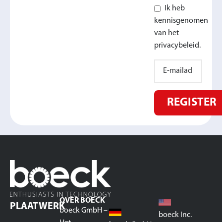
Ik heb
kennisgenomen
van het
privacybeleid.
REGISTER
OVER BOECK
PLAATWERK
boeck GmbH –
boeck Inc.